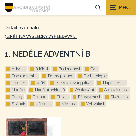
Detail materiálu
ZPĚT NA VÝSLEDKY VYHLEDÁVÁNÍ
1. NEDĚLE ADVENTNÍ B
Advent
Bdělost
Budoucnost
Čas
Doba adventní
Druhý příchod
Eschatologie
Jednání
Ježíš
Markovo evangelium
Napomenutí
Neděle
Nedělní cyklus B
Očekávání
Odpovědnost
Postoj
Příchod
Příkaz
Připravenost
Služebník
Spánek
Učedníci
Věrnost
Vytrvalost