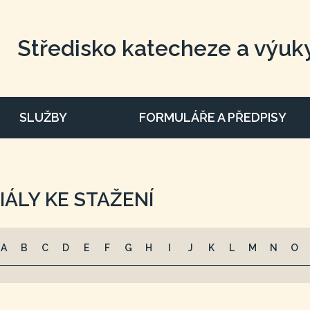
Středisko katecheze a výuk
SLUŽBY
FORMULÁŘE A PŘEDPISY
IÁLY KE STAŽENÍ
A
B
C
D
E
F
G
H
I
J
K
L
M
N
O