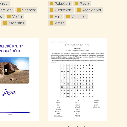
nství
Pokušení
Postoj
 smíření
Věčnost
Uzdravení
Věčný život
st
Volání
Víra
Vlastnost
Záchrana
Vztah