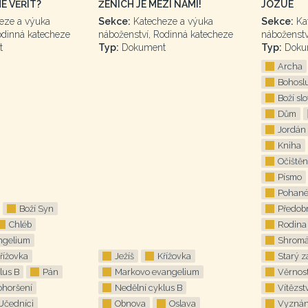
E VĚŘIT?
ŽENICH JE MEZI NÁMI!
JOZUE
eze a výuka
Sekce:
Katecheze a výuka
Sekce:
Ka
odinná katecheze
náboženství, Rodinná katecheze
náboženstv
t
Typ:
Dokument
Typ:
Dokum
Archa
Bohosl
Boží sl
Dům
Jordán
Kniha
Očištěn
Písmo
Pohan
Boží Syn
Předob
Chléb
Rodina
ngelium
Shromá
řížovka
Ježíš
Křížovka
Starý 
lus B
Pán
Markovo evangelium
Věrnos
ohoršení
Nedělní cyklus B
Vítězst
Učedníci
Obnova
Oslava
Vyznán