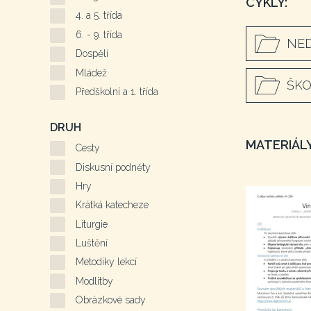
CYKLY:
4. a 5. třída
6. - 9. třída
NED
Dospělí
Mládež
ŠKO
Předškolní a 1. třída
DRUH
MATERIÁLY
Cesty
Diskusní podněty
Hry
Krátká katecheze
Liturgie
Luštění
Metodiky lekcí
Modlitby
Obrázkové sady