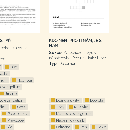
ASTÝŘ
KDO NENÍ PROTI NÁM, JE S
NÁMI
techeze a výuka
Sekce:
Katecheze a výuka
í
náboženství, Rodinná katecheze
ment
Typ:
Dokument
í
Bůh
astýř
lium
Hodnota
 evangelium
Jméno
vo evangelium
Boží království
Dobrota
ákon
Ovce
Ježíš
Křížovka
Podobenství
Markovo evangelium
Průvodce
Nedělní cyklus B
Síla
Odměna
Pán
Peklo