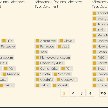
odinná katecheze
náboženství, Rodinná katecheze
náboženstv
t
Typ:
Dokument
Typ:
Doku
Apošto
Evange
Janovo
Ježíš
Marie 
Bůh
Apoštolové
Člověk
Markov
Farizeové
Farizeové
Ježíš
Nový z
Jídlo
Poslání
angelium
Markovo evangelium
Příběh
lus B
Nedělní cyklus B
Radost
a
Pán
Osmisměrka
Pán
Svatí
Pravidla
Sobota
Svoboda
Světice
Úcta
Učedníci
Uzdravení
Víra
Zákon
Zákon
Zázrak
Zmrtvý
1
2
3
4
…
115