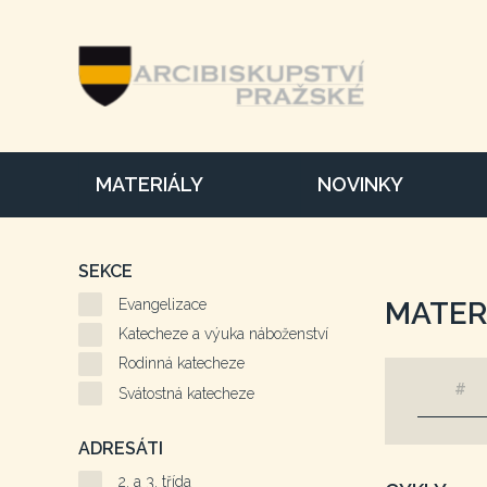
MATERIÁLY
NOVINKY
SEKCE
Evangelizace
MATER
Katecheze a výuka náboženství
Rodinná katecheze
#
Svátostná katecheze
ADRESÁTI
2. a 3. třída