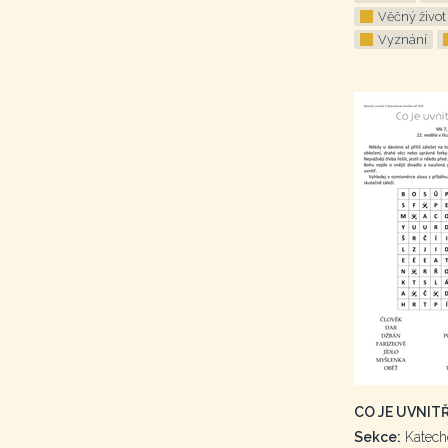
Věčný život
Vyznání
CO JE UVNITŘ
Sekce:
Katech