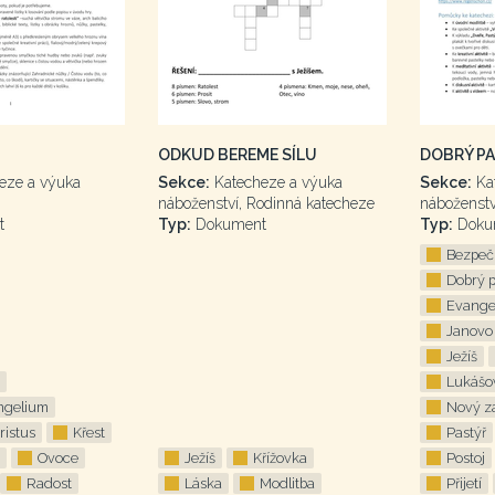
ODKUD BEREME SÍLU
DOBRÝ P
eze a výuka
Sekce:
Katecheze a výuka
Sekce:
Ka
náboženství, Rodinná katecheze
náboženstv
t
Typ:
Dokument
Typ:
Doku
Bezpeč
Dobrý p
Evange
Janovo
Ježíš
Lukášo
ngelium
Nový z
ristus
Křest
Pastýř
Ovoce
Ježíš
Křížovka
Postoj
Radost
Láska
Modlitba
Přijetí