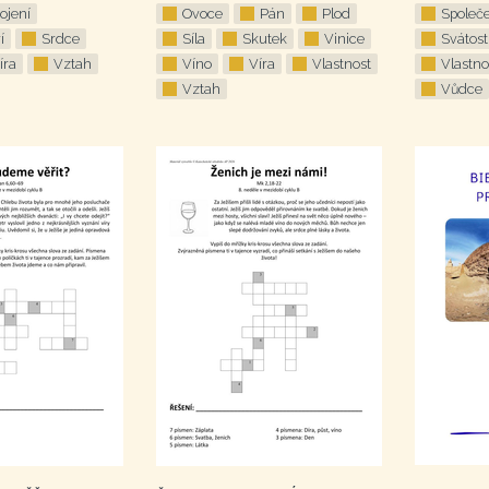
ojení
Ovoce
Pán
Plod
Společe
í
Srdce
Síla
Skutek
Vinice
Svátost
íra
Vztah
Víno
Víra
Vlastnost
Vlastno
Vztah
Vůdce