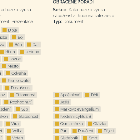
OBRÁCENÉ POŘADÍ
techeze a výuka
Sekce:
Katecheze a výuka
í
náboženství, Rodinná katecheze
ent, Prezentace
Typ:
Dokument
Bible
užba
Boj
ovo
Bůh
Dar
Hřích
Jericho
Jozue
Město
í
Odvaha
Písmo svaté
é
Poslušnost
raz
Přítomnost
Apoštolové
Děti
Rozhodnutí
Ježíš
ždění
Slib
Markovo evangelium
zákon
Statečnost
Nedělní cyklus B
t
Víra
Osmisměrka
Otázka
ví
Volba
Pán
Poučení
Přijetí
í
Vztah
Služebník
Smrt