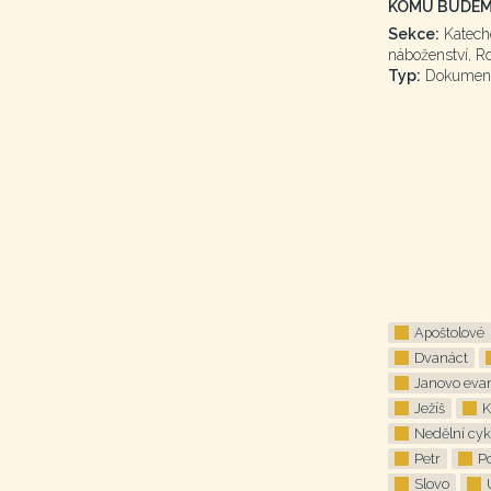
KOMU BUDEM
Sekce:
Katech
náboženství, R
Typ:
Dokumen
Apoštolové
Dvanáct
Janovo eva
Ježíš
K
Nedělní cyk
Petr
P
Slovo