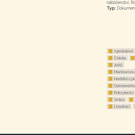
náboženství, R
Typ:
Dokumen
Apoštolové
Čistota
Ježíš
Markovo ev
Nedělní cyk
Osmisměrk
Pokrytectví
Srdce
Učedníci