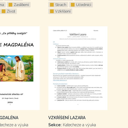
na
Zaslíbení
Strach
Učedníci
Život
Vzkříšení
AGDALÉNA
VZKŘÍŠENÍ LAZARA
techeze a výuka
Sekce:
Katecheze a výuka