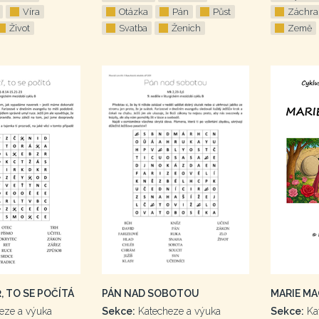
Víra
Otázka
Pán
Půst
Záchra
Život
Svatba
Ženich
Země
, TO SE POČÍTÁ
PÁN NAD SOBOTOU
MARIE M
eze a výuka
Sekce:
Katecheze a výuka
Sekce:
Ka