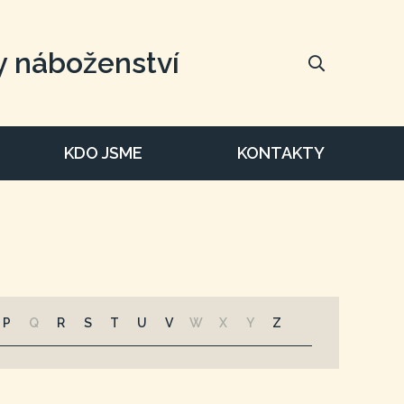
y náboženství
KDO JSME
KONTAKTY
P
Q
R
S
T
U
V
W
X
Y
Z