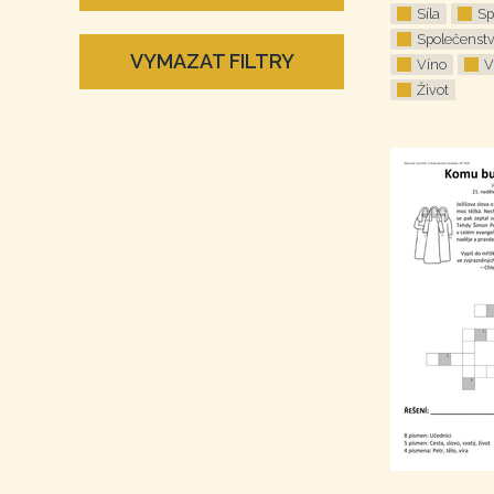
Síla
Sp
Společenstv
VYMAZAT FILTRY
Víno
V
Život