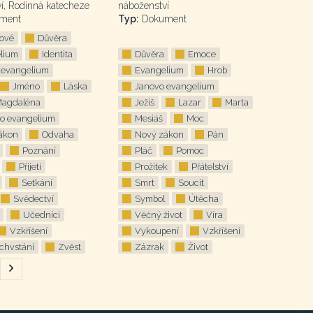
í, Rodinná katecheze
náboženství
ment
Typ:
Dokument
lové
Důvěra
lium
Identita
Důvěra
Emoce
 evangelium
Evangelium
Hrob
Jméno
Láska
Janovo evangelium
Magdaléna
Ježíš
Lazar
Marta
o evangelium
Mesiáš
Moc
ákon
Odvaha
Nový zákon
Pán
Poznání
Pláč
Pomoc
Přijetí
Prožitek
Přátelství
Setkání
Smrt
Soucit
Svědectví
Symbol
Útěcha
Učedníci
Věčný život
Víra
Vzkříšení
Vykoupení
Vzkříšení
chvstání
Zvěst
Zázrak
Život
Následující
stránka