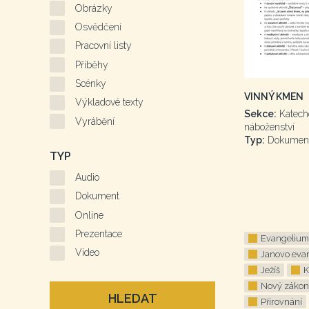
Obrázky
Osvědčení
Pracovní listy
Příběhy
Scénky
VINNÝ KMEN
Výkladové texty
Sekce:
Katech
Vyrábění
náboženství
Typ:
Dokumen
TYP
Audio
Dokument
Online
Prezentace
Evangelium
Video
Janovo eva
Ježíš
K
Nový zákon
HLEDAT
Přirovnání