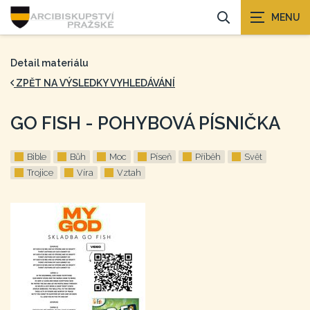
Detail materiálu
ZPĚT NA VÝSLEDKY VYHLEDÁVÁNÍ
GO FISH - POHYBOVÁ PÍSNIČKA
Bible
Bůh
Moc
Píseň
Příběh
Svět
Trojice
Víra
Vztah