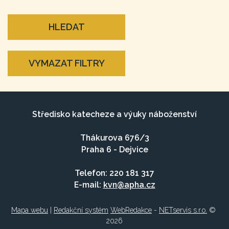
HLEDAT
VYMAZAT FILTRY
Středisko katecheze a výuky náboženství
Thákurova 676/3
Praha 6 - Dejvice
Telefon: 220 181 317
E-mail:
kvn@apha.cz
Mapa webu
|
Redakční systém
WebRedakce
-
NETservis s.r.o.
©
2026