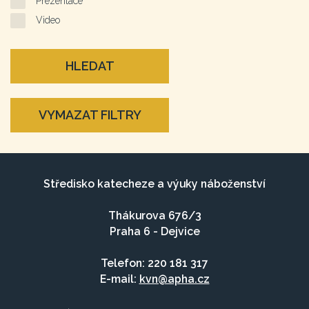
Prezentace
Video
HLEDAT
VYMAZAT FILTRY
Středisko katecheze a výuky náboženství
Thákurova 676/3
Praha 6 - Dejvice
Telefon: 220 181 317
E-mail:
kvn@apha.cz