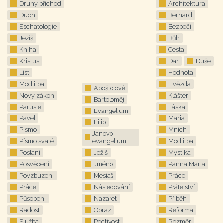
Druhý příchod
Architektura
Duch
Bernard
Eschatologie
Bezpečí
Ježíš
Bůh
Kniha
Cesta
Kristus
Dar
Duše
List
Hodnota
Modlitba
Hvězda
Apoštolové
Nový zákon
Klášter
Bartoloměj
Parusie
Láska
Evangelium
Pavel
Maria
Filip
Písmo
Mnich
Janovo
Písmo svaté
evangelium
Modlitba
Poslání
Ježíš
Mystika
Posvěcení
Jméno
Panna Maria
Povzbuzení
Mesiáš
Práce
Práce
Následování
Přátelství
Působení
Nazaret
Příběh
Radost
Obraz
Reforma
Služba
Poctivost
Rozměr