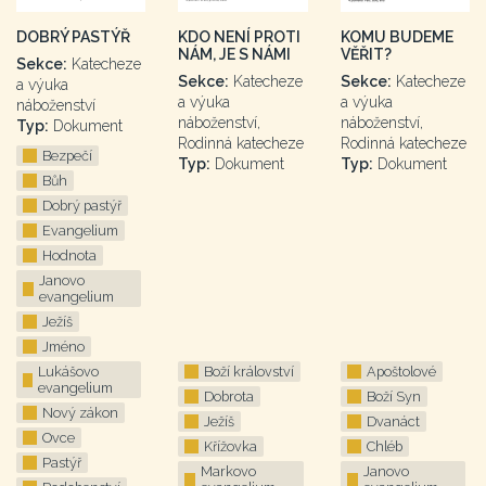
DOBRÝ PASTÝŘ
KDO NENÍ PROTI
KOMU BUDEME
NÁM, JE S NÁMI
VĚŘIT?
Sekce:
Katecheze
Sekce:
Katecheze
Sekce:
Katecheze
a výuka
a výuka
a výuka
náboženství
náboženství,
náboženství,
Typ:
Dokument
Rodinná katecheze
Rodinná katecheze
Bezpečí
Typ:
Dokument
Typ:
Dokument
Bůh
Dobrý pastýř
Evangelium
Hodnota
Janovo
evangelium
Ježíš
Jméno
Lukášovo
Boží království
Apoštolové
evangelium
Dobrota
Boží Syn
Nový zákon
Ježíš
Dvanáct
Ovce
Křížovka
Chléb
Pastýř
Markovo
Janovo