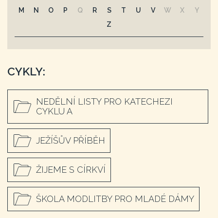
M
N
O
P
Q
R
S
T
U
V
W
X
Y
Z
CYKLY:
NEDĚLNÍ LISTY PRO KATECHEZI
CYKLU A
JEŽÍŠŮV PŘÍBĚH
ŽIJEME S CÍRKVÍ
ŠKOLA MODLITBY PRO MLADÉ DÁMY