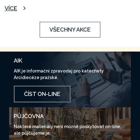
VÍCE
VŠECHNY AKCE
AIK
AIK je informační zpravodaj pro katechety
Arcidiecéze pražské.
ČÍST ON-LINE
PŮJČOVNA
Některé materiály není možné poskytovat on-line,
ale půjčujeme je.