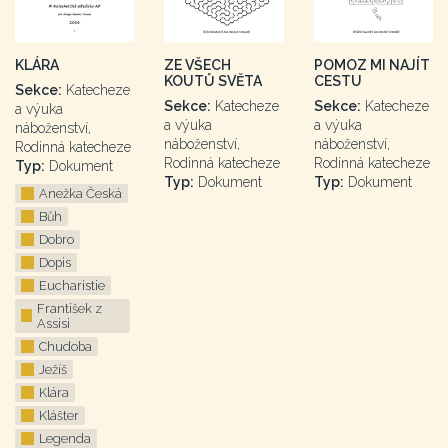
KLÁRA
ZE VŠECH
POMOZ MI NAJÍT
KOUTŮ SVĚTA
CESTU
Sekce:
Katecheze
Sekce:
Katecheze
Sekce:
Katecheze
a výuka
a výuka
a výuka
náboženství,
náboženství,
náboženství,
Rodinná katecheze
Rodinná katecheze
Rodinná katecheze
Typ:
Dokument
Typ:
Dokument
Typ:
Dokument
Anežka Česká
Bůh
Dobro
Dopis
Eucharistie
František z
Assisi
Chudoba
Ježíš
Klára
Klášter
Legenda