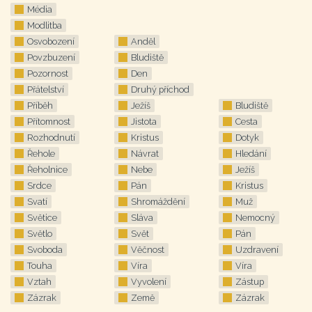
Média
Modlitba
Osvobození
Anděl
Povzbuzení
Bludiště
Pozornost
Den
Přátelství
Druhý příchod
Příběh
Ježíš
Bludiště
Přítomnost
Jistota
Cesta
Rozhodnutí
Kristus
Dotyk
Řehole
Návrat
Hledání
Řeholnice
Nebe
Ježíš
Srdce
Pán
Kristus
Svatí
Shromáždění
Muž
Světice
Sláva
Nemocný
Světlo
Svět
Pán
Svoboda
Věčnost
Uzdravení
Touha
Víra
Víra
Vztah
Vyvolení
Zástup
Zázrak
Země
Zázrak