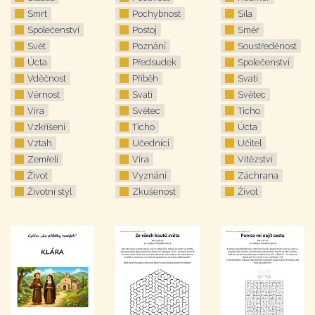
Smrt
Pochybnost
Síla
Společenství
Postoj
Směr
Svět
Poznání
Soustředěnost
Úcta
Předsudek
Společenství
Vděčnost
Příběh
Svatí
Věrnost
Svatí
Světec
Víra
Světec
Ticho
Vzkříšení
Ticho
Úcta
Vztah
Učedníci
Učitel
Zemřelí
Víra
Vítězství
Život
Vyznání
Záchrana
Životní styl
Zkušenost
Život