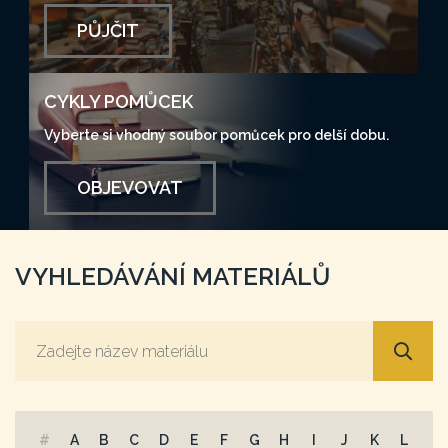
PŮJČIT
CYKLY POMŮCEK
Vyberte si vhodný soubor pomůcek pro delší dobu.
OBJEVOVAT
VYHLEDÁVÁNÍ MATERIÁLŮ
#
A
B
C
D
E
F
G
H
I
J
K
L