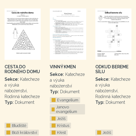
CESTA DO
VINNÝ KMEN
ODKUD BEREME
RODNÉHO DOMU
SÍLU
Sekce:
Katecheze
Sekce:
Katecheze
Sekce:
Katecheze
a výuka
a výuka
a výuka
náboženství
náboženství,
náboženství,
Typ:
Dokument
Rodinná katecheze
Rodinná katecheze
Evangelium
Typ:
Dokument
Typ:
Dokument
Janovo
evangelium
Ježíš
Bludiště
Kristus
Boží království
Křest
Ježíš