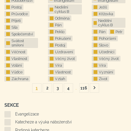
Podobenství
evangelium
evangelium
Postoj
Nedělní
Ježíš
cyklus B
Průvodce
Křížovka
Odměna
Přijetí
Nedělní
Pán
cyklus B
Síla
Peklo
Pán
Petr
Společenství
Pokušení
Pohoršení
Svátost
smíření
Postoj
Slovo
Věčnost
Uzdravení
Učedníci
Vlastnost
Věčný život
Věčný život
Volání
Víra
Víra
Vůdce
Vlastnost
Vyznání
Záchrana
Vztah
Život
1
2
3
4
…
116
Následující
stránka
SEKCE
Evangelizace
Katecheze a výuka náboženství
Rodinná katecheze