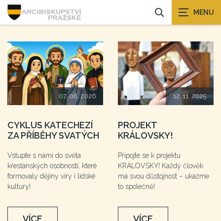
07. 08. 2026
12. 11. 2025
CYKLUS KATECHEZÍ
PROJEKT
ZA PŘÍBĚHY SVATÝCH
KRÁLOVSKY!
Vstupte s námi do světa
Připojte se k projektu
křesťanských osobností, které
KRÁLOVSKY! Každý člověk
formovaly dějiny víry i lidské
má svou důstojnost – ukažme
kultury!
to společně!
VÍCE
VÍCE