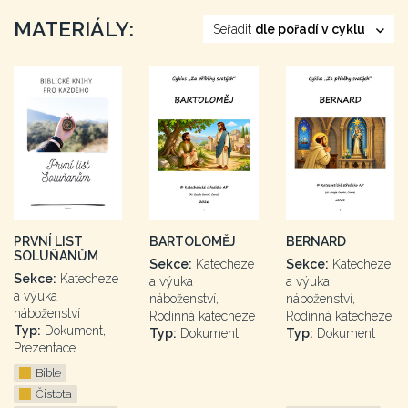
MATERIÁLY:
Seřadit
dle pořadí v cyklu
PRVNÍ LIST
BARTOLOMĚJ
BERNARD
SOLUŇANŮM
Sekce:
Katecheze
Sekce:
Katecheze
Sekce:
Katecheze
a výuka
a výuka
a výuka
náboženství,
náboženství,
náboženství
Rodinná katecheze
Rodinná katecheze
Typ:
Dokument,
Typ:
Dokument
Typ:
Dokument
Prezentace
Bible
Čistota