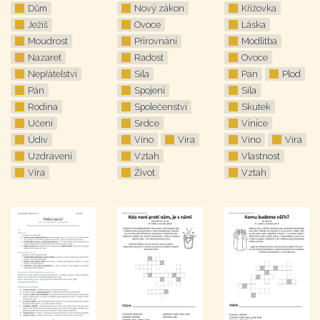
Dům
Nový zákon
Křížovka
Ježíš
Ovoce
Láska
Moudrost
Přirovnání
Modlitba
Nazaret
Radost
Ovoce
Nepřátelství
Síla
Pán
Plod
Pán
Spojení
Síla
Rodina
Společenství
Skutek
Učení
Srdce
Vinice
Údiv
Víno
Víra
Víno
Víra
Uzdravení
Vztah
Vlastnost
Víra
Život
Vztah