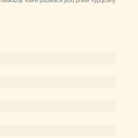
neukazují, které publikace jsou právě vypůjčeny,