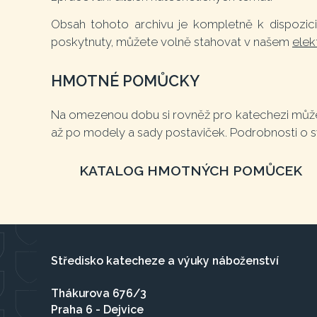
Obsah tohoto archivu je kompletně k dispozici
poskytnuty, můžete volně stahovat v našem
elek
HMOTNÉ POMŮCKY
Na omezenou dobu si rovněž pro katechezi můžet
až po modely a sady postaviček. Podrobnosti o s
KATALOG HMOTNÝCH POMŮCEK
Středisko katecheze a výuky náboženství
Thákurova 676/3
Praha 6 - Dejvice