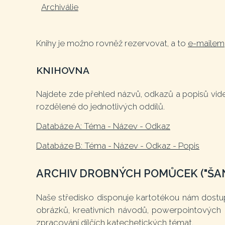
Archiválie
Knihy je možno rovněž rezervovat, a to
e-mailem
KNIHOVNA
Najdete zde přehled názvů, odkazů a popisů videí 
rozdělené do jednotlivých oddílů.
Databáze A: Téma - Název - Odkaz
Databáze B: Téma - Název - Odkaz - Popis
ARCHIV DROBNÝCH POMŮCEK ("ŠA
Naše středisko disponuje kartotékou nám dostup
obrázků, kreativních návodů, powerpointových 
zpracování dílčích katechetických témat.