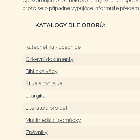
Upozorňujeme, že některé knihy jsou k dispozici
proto se o případné výpůjčce informujte předem.
KATALOGY DLE OBORŮ:
Katechetika - učebnice
Církevní dokumenty
Biblické vědy
Etika a morálka
Liturgika
Literatura pro děti
Multimediální pomůcky
Zpěvníky