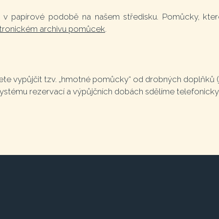
 v papírové podobě na našem středisku. Pomůcky, které
tronickém archivu pomůcek
.
e vypůjčit tzv. „hmotné pomůcky“ od drobných doplňků (ja
ystému rezervací a výpůjčních dobách sdělíme telefonicky