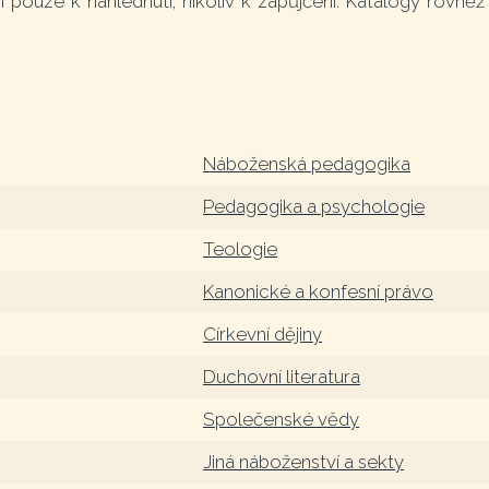
 pouze k nahlédnutí, nikoliv k zapůjčení. Katalogy rovněž 
Náboženská pedagogika
Pedagogika a psychologie
Teologie
Kanonické a konfesní právo
Církevní dějiny
Duchovní literatura
Společenské vědy
Jiná náboženství a sekty