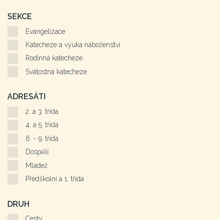
SEKCE
Evangelizace
Katecheze a výuka náboženství
Rodinná katecheze
Svátostná katecheze
ADRESÁTI
2. a 3. třída
4. a 5. třída
6. - 9. třída
Dospělí
Mládež
Předškolní a 1. třída
DRUH
Cesty