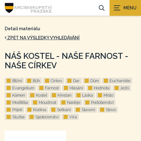
Detail materiálu
ZPĚT NA VÝSLEDKY VYHLEDÁVÁNÍ
NÁŠ KOSTEL - NAŠE FARNOST -
NAŠE CÍRKEV
Bližní
Bůh
Církev
Dar
Dům
Eucharistie
Evangelium
Farnost
Hlásání
Hodnota
Ježíš
Kámen
Kostel
Křesťan
Láska
Místo
Modlitba
Moudrost
Naděje
Podobenství
Přijetí
Rodina
Setkání
Slavení
Slovo
Služba
Společenství
Víra