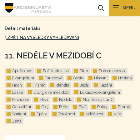
Detail materiálu
ZPĚT NA VÝSLEDKY VYHLEDÁVÁNÍ
11. NEDĚLE V MEZIDOBÍ C
Apoštolové
Boží království
Dluh
Doba mezidobí
Evangelium
Farizeové
Gesto
Hlásání
Hostina
Hřích
Hříšník
Identita
Ježíš
Kázání
Láska
Liturgické mezidobí
Lukášovo evangelium
Mezidobí
Mistr
Neděle
Nedělní cyklus C
Odpuštění
Olej
Péče
Pláč
Pokoj
Prorok
Smíření
Spása
Totožnost
Vděčnost
Víra
Žena