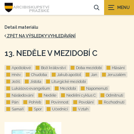
Detail materiálu
ZPĚT NA VÝSLEDKY VYHLEDÁVÁNÍ
13. NEDĚLE V MEZIDOBÍ C
Apoštolové
Boží království
Doba mezidobí
Hlásání
Hněv
Chudoba
Jakub apoštol
Jan
Jeruzalém
Ježíš
Jistota
Liturgické mezidobí
Lukášovo evangelium
Mezidobí
Napomenutí
Následování
Neděle
Nedělní cyklus C
Odmítnutí
Pán
Pohřeb
Povinnost
Povolání
Rozhodnutí
Samaří
Spor
Učedníci
Vztah