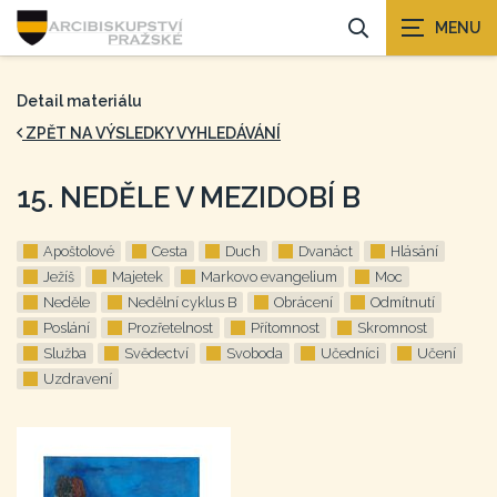
Detail materiálu
ZPĚT NA VÝSLEDKY VYHLEDÁVÁNÍ
15. NEDĚLE V MEZIDOBÍ B
Apoštolové
Cesta
Duch
Dvanáct
Hlásání
Ježíš
Majetek
Markovo evangelium
Moc
Neděle
Nedělní cyklus B
Obrácení
Odmítnutí
Poslání
Prozřetelnost
Přítomnost
Skromnost
Služba
Svědectví
Svoboda
Učedníci
Učení
Uzdravení