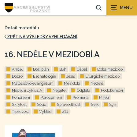
Detail materiálu
ZPĚT NA VÝSLEDKY VYHLEDÁVÁNÍ
16. NEDĚLE V MEZIDOBÍ A
Anděl
Boží plán
Bůh
Ďábel
Doba mezidobí
Dobro
Eschatologie
Ježíš
Liturgické mezidobí
Matoušovo evangelium
Mezidobí
Neděle
Nedělní cyklus A
Nepřítel
Odplata
Podobenství
Pohoršení
Porozumění
Proměna
Přijetí
Skrytost
Soud
Spravedlnost
Svět
Syn
Trpělivost
Výklad
Zlo