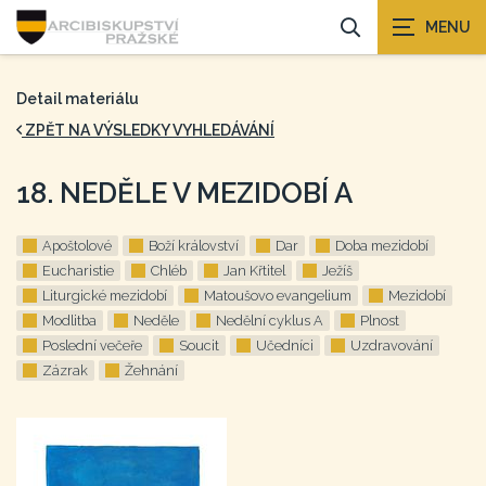
Detail materiálu
ZPĚT NA VÝSLEDKY VYHLEDÁVÁNÍ
18. NEDĚLE V MEZIDOBÍ A
Apoštolové
Boží království
Dar
Doba mezidobí
Eucharistie
Chléb
Jan Křtitel
Ježíš
Liturgické mezidobí
Matoušovo evangelium
Mezidobí
Modlitba
Neděle
Nedělní cyklus A
Plnost
Poslední večeře
Soucit
Učedníci
Uzdravování
Zázrak
Žehnání