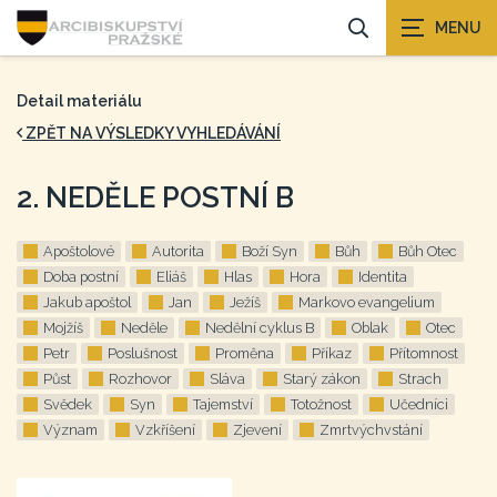
Detail materiálu
ZPĚT NA VÝSLEDKY VYHLEDÁVÁNÍ
2. NEDĚLE POSTNÍ B
Apoštolové
Autorita
Boží Syn
Bůh
Bůh Otec
Doba postní
Eliáš
Hlas
Hora
Identita
Jakub apoštol
Jan
Ježíš
Markovo evangelium
Mojžíš
Neděle
Nedělní cyklus B
Oblak
Otec
Petr
Poslušnost
Proměna
Příkaz
Přítomnost
Půst
Rozhovor
Sláva
Starý zákon
Strach
Svědek
Syn
Tajemství
Totožnost
Učedníci
Význam
Vzkříšení
Zjevení
Zmrtvýchvstání