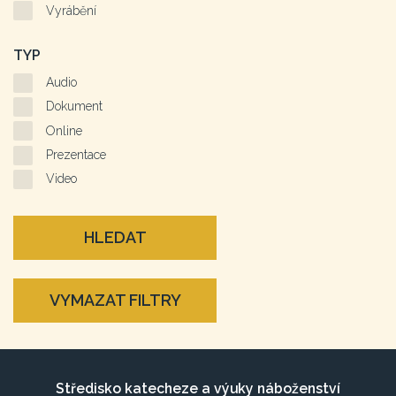
Vyrábění
TYP
Audio
Dokument
Online
Prezentace
Video
HLEDAT
VYMAZAT FILTRY
Středisko katecheze a výuky náboženství