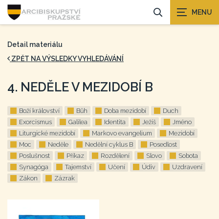
Detail materiálu
ZPĚT NA VÝSLEDKY VYHLEDÁVÁNÍ
4. NEDĚLE V MEZIDOBÍ B
Boží království
Bůh
Doba mezidobí
Duch
Exorcismus
Galilea
Identita
Ježíš
Jméno
Liturgické mezidobí
Markovo evangelium
Mezidobí
Moc
Neděle
Nedělní cyklus B
Posedlost
Poslušnost
Příkaz
Rozdělení
Slovo
Sobota
Synagóga
Tajemství
Učení
Údiv
Uzdravení
Zákon
Zázrak