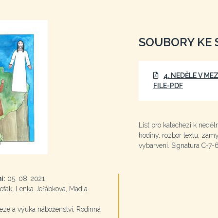
SOUBORY KE 
4. NEDĚLE V ME
FILE-PDF
List pro katechezi k nedě
hodiny, rozbor textu, zamyš
vybarvení. Signatura C-7-
í:
05. 08. 2021
ofák, Lenka Jeřábková, Madla
ze a výuka náboženství, Rodinná