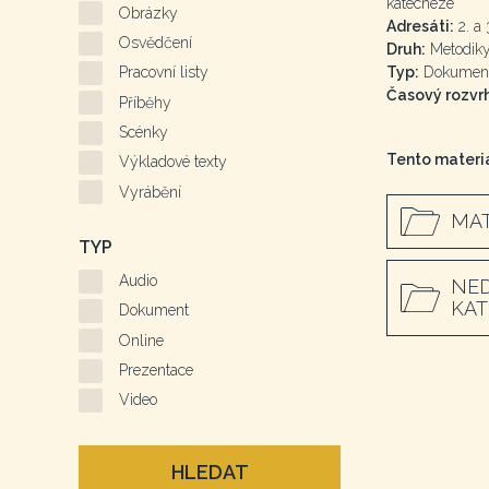
katecheze
Obrázky
Adresáti:
2. a 3
Osvědčení
Druh:
Metodiky
Typ:
Dokumen
Pracovní listy
Časový rozvrh
Příběhy
Scénky
Tento materiá
Výkladové texty
Vyrábění
MAT
TYP
Audio
NED
KAT
Dokument
Online
Prezentace
Video
HLEDAT