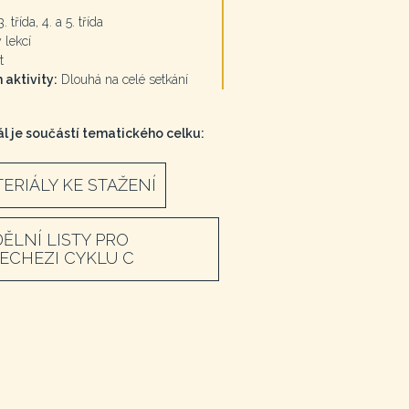
. třída, 4. a 5. třída
 lekcí
t
 aktivity:
Dlouhá na celé setkání
l je součástí tematického celku:
ERIÁLY KE STAŽENÍ
ĚLNÍ LISTY PRO
ECHEZI CYKLU C