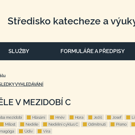
Středisko katecheze a výuk
SLUŽBY
FORMULÁŘE A PŘEDPISY
álu
SLEDKY VYHLEDÁVÁNÍ
ĚLE V MEZIDOBÍ C
oba mezidobí
Hlásání
Hněv
Hora
Ježíš
Josef
L
Milost
Neděle
Nedělní cyklus C
Odmítnutí
Písmo
ynagóga
Údiv
Víra