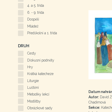
4. a 5. třída
6. - 9. třída
Dospělí
Mládež
Předškolní a 1. třída
DRUH
Cesty
Diskusní podněty
Hry
Krátká katecheze
Liturgie
Luštění
Datum nahrán
Metodiky lekcí
Autor:
David Ž
Modlitby
Chadimová
Sekce:
Kateche
Obrázkové sady