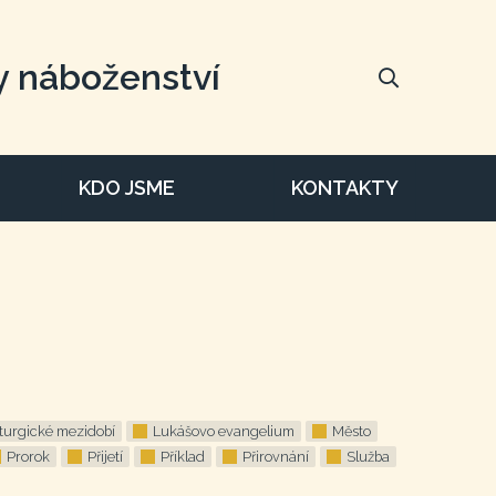
y náboženství
KDO JSME
KONTAKTY
iturgické mezidobí
Lukášovo evangelium
Město
Prorok
Přijetí
Příklad
Přirovnání
Služba