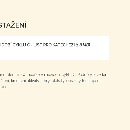
STAŽENÍ
ZIDOBÍ CYKLU C - LIST PRO KATECHEZI
(1,8 MB)
lním čtením - 4. neděle v mezidobí cyklu C. Podněty k vedení
lení, kreativní aktivity a hry, plakáty, obrázky k nalepení i
606.