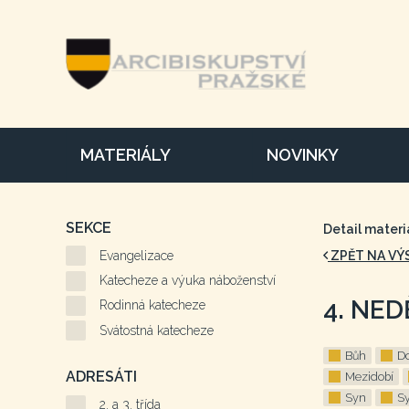
MATERIÁLY
NOVINKY
SEKCE
Detail materi
Evangelizace
ZPĚT NA VÝ
Katecheze a výuka náboženství
4. NED
Rodinná katecheze
Svátostná katecheze
Bůh
D
ADRESÁTI
Mezidobí
Syn
S
2. a 3. třída