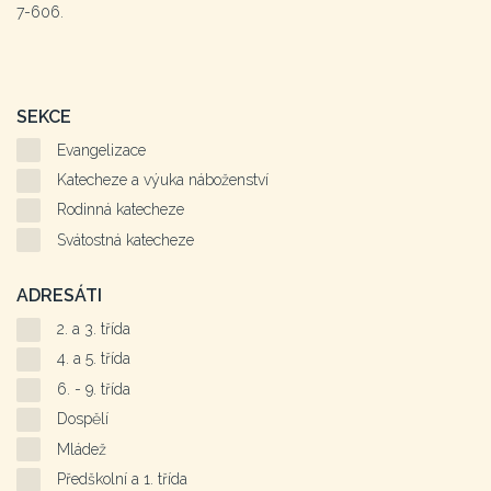
7-606.
SEKCE
Evangelizace
Katecheze a výuka náboženství
Rodinná katecheze
Svátostná katecheze
ADRESÁTI
2. a 3. třída
4. a 5. třída
6. - 9. třída
Dospělí
Mládež
Předškolní a 1. třída