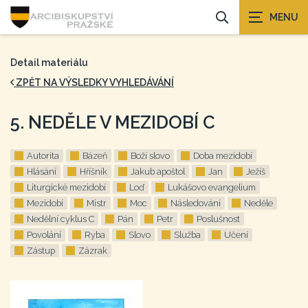
Detail materiálu
ZPĚT NA VÝSLEDKY VYHLEDÁVÁNÍ
5. NEDĚLE V MEZIDOBÍ C
Autorita
Bázeň
Boží slovo
Doba mezidobí
Hlásání
Hříšník
Jakub apoštol
Jan
Ježíš
Liturgické mezidobí
Loď
Lukášovo evangelium
Mezidobí
Mistr
Moc
Následování
Neděle
Nedělní cyklus C
Pán
Petr
Poslušnost
Povolání
Ryba
Slovo
Služba
Učení
Zástup
Zázrak