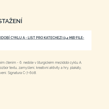
STAŽENÍ
ZIDOBÍ CYKLU A - LIST PRO KATECHEZI
(1,4 MB)
FILE-
ním čtením - 6. neděle v liturgickém mezidobí cyklu A.
zbor textu, zamyšlení, kreativní aktivity a hry, plakáty,
rvení. Signatura C-7-608.