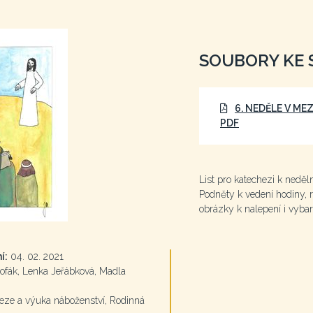
SOUBORY KE 
6. NEDĚLE V ME
PDF
List pro katechezi k neděl
Podněty k vedení hodiny, ro
obrázky k nalepení i vyba
í:
04. 02. 2021
ofák, Lenka Jeřábková, Madla
ze a výuka náboženství, Rodinná