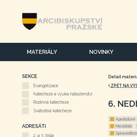
MATERIÁLY
NOVINKY
SEKCE
Detail materi
Evangelizace
ZPĚT NA VÝ
Katecheze a výuka náboženství
6. NED
Rodinná katecheze
Svátostná katecheze
Apoštolové
ADRESÁTI
Mezidobí
Spravedlno
2. a 3. třída