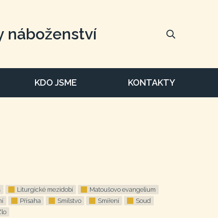
y náboženství
KDO JSME
KONTAKTY
š
Liturgické mezidobí
Matoušovo evangelium
ní
Přísaha
Smilstvo
Smíření
Soud
Zlo