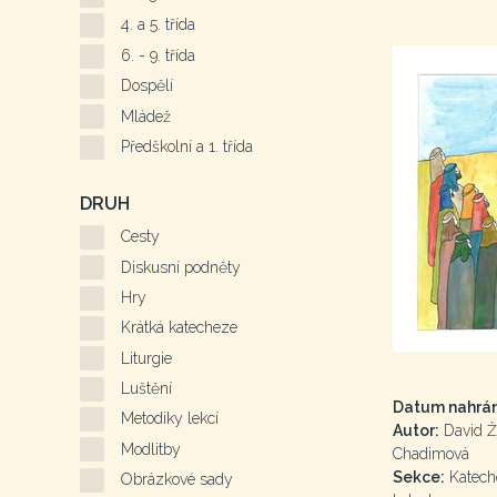
4. a 5. třída
6. - 9. třída
Dospělí
Mládež
Předškolní a 1. třída
DRUH
Cesty
Diskusní podněty
Hry
Krátká katecheze
Liturgie
Luštění
Datum nahrán
Metodiky lekcí
Autor:
David Ž
Modlitby
Chadimová
Sekce:
Kateche
Obrázkové sady