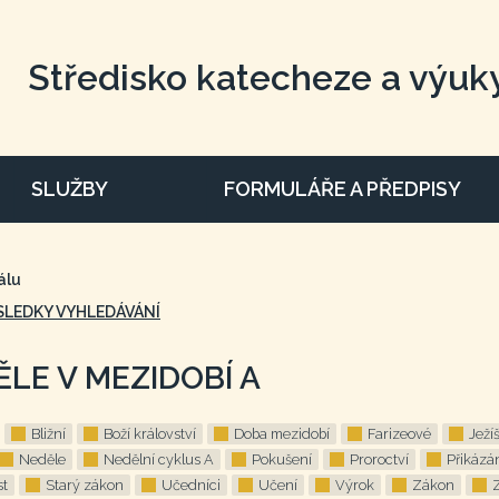
Středisko katecheze a výuk
SLUŽBY
FORMULÁŘE A PŘEDPISY
álu
SLEDKY VYHLEDÁVÁNÍ
ĚLE V MEZIDOBÍ A
Bližní
Boží království
Doba mezidobí
Farizeové
Ježí
Neděle
Nedělní cyklus A
Pokušení
Proroctví
Přikázá
st
Starý zákon
Učedníci
Učení
Výrok
Zákon