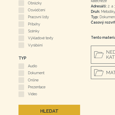
katecheze
Obrázky
Adresáti:
2. a 3
Osvědčení
Druh:
Metodiky
Typ:
Dokumen
Pracovní listy
Časový rozvrh
Příběhy
Scénky
Tento materiá
Výkladové texty
Vyrábění
NED
KAT
TYP
Audio
MAT
Dokument
Online
Prezentace
Video
HLEDAT