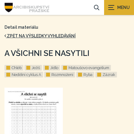
Detail materiálu
ZPĚT NA VÝSLEDKY VYHLEDÁVÁNÍ
A VŠICHNI SE NASYTILI
Chléb
Ježíš
Jídlo
Matoušovo evangelium
Nedělní cyklus A
Rozmnožení
Ryba
Zázrak