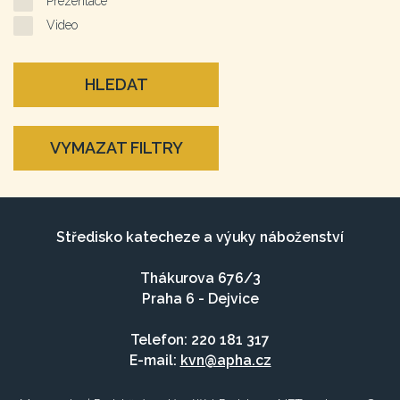
Prezentace
Video
HLEDAT
VYMAZAT FILTRY
Středisko katecheze a výuky náboženství
Thákurova 676/3
Praha 6 - Dejvice
Telefon: 220 181 317
E-mail:
kvn@apha.cz