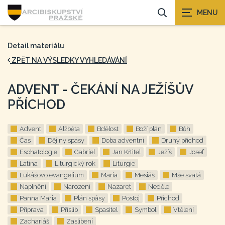
Detail materiálu
ZPĚT NA VÝSLEDKY VYHLEDÁVÁNÍ
ADVENT - ČEKÁNÍ NA JEŽÍŠŮV
PŘÍCHOD
Advent
Alžběta
Bdělost
Boží plán
Bůh
Čas
Dějiny spásy
Doba adventní
Druhý příchod
Eschatologie
Gabriel
Jan Křtitel
Ježíš
Josef
Latina
Liturgický rok
Liturgie
Lukášovo evangelium
Maria
Mesiáš
Mše svatá
Naplnění
Narození
Nazaret
Neděle
Panna Maria
Plán spásy
Postoj
Příchod
Příprava
Příslib
Spasitel
Symbol
Vtělení
Zachariáš
Zaslíbení