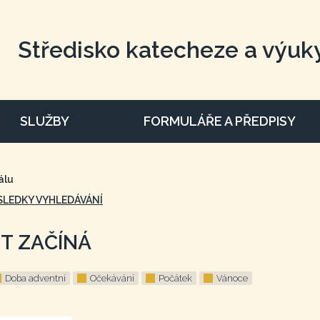
Středisko katecheze a výuk
SLUŽBY
FORMULÁŘE A PŘEDPISY
álu
SLEDKY VYHLEDÁVÁNÍ
T ZAČÍNÁ
Doba adventní
Očekávání
Počátek
Vánoce