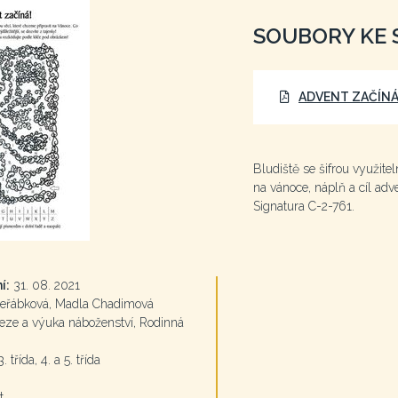
SOUBORY KE 
ADVENT ZAČÍNÁ
Bludiště se šifrou využite
na vánoce, náplň a cíl adv
Signatura C-2-761.
í:
31. 08. 2021
eřábková, Madla Chadimová
ze a výuka náboženství, Rodinná
. třída, 4. a 5. třída
t