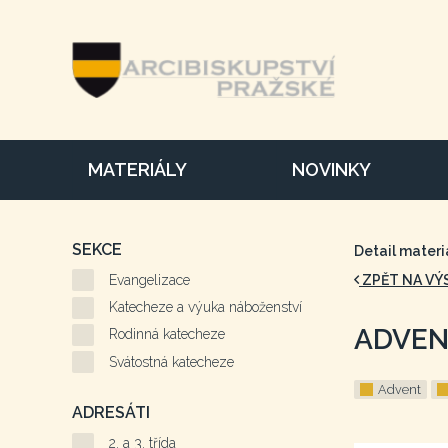
MATERIÁLY
NOVINKY
SEKCE
Detail materi
Evangelizace
ZPĚT NA VÝ
Katecheze a výuka náboženství
ADVEN
Rodinná katecheze
Svátostná katecheze
Advent
ADRESÁTI
2. a 3. třída