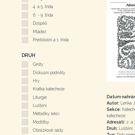
4. a 5. třída
6. - 9. třída
Dospělí
Mládež
Předškolní a 1. třída
DRUH
Cesty
Diskusní podněty
Hry
Krátká katecheze
Datum nahrán
Liturgie
Autor:
Lenka J
Luštění
Sekce:
Kateche
Metodiky lekcí
katecheze
Modlitby
Adresáti:
2. a 3
Druh:
Luštění
Obrázkové sady
Typ:
Dokumen