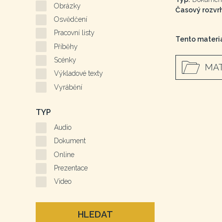
Obrázky
Časový rozvrh
Osvědčení
Pracovní listy
Tento materiá
Příběhy
Scénky
MAT
Výkladové texty
Vyrábění
TYP
Audio
Dokument
Online
Prezentace
Video
HLEDAT