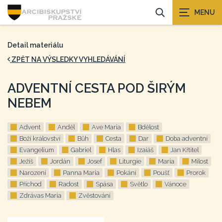
Detail materiálu
ZPĚT NA VÝSLEDKY VYHLEDÁVÁNÍ
ADVENTNÍ CESTA POD ŠIRÝM
NEBEM
Advent
Anděl
Ave Maria
Bdělost
Boží království
Bůh
Cesta
Dar
Doba adventní
Evangelium
Gabriel
Hlas
Izaiáš
Jan Křtitel
Ježíš
Jordán
Josef
Liturgie
Maria
Milost
Narození
Panna Maria
Pokání
Poušť
Prorok
Příchod
Radost
Spása
Světlo
Vánoce
Zdrávas Maria
Zvěstování