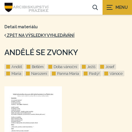
Detail materiálu
ZPĚT NA VÝSLEDKY VYHLEDÁVÁNÍ
ANDĚLÉ SE ZVONKY
Anděl
Betlém
Doba vánoční
Ježíš
Josef
Maria
Narození
Panna Maria
Pastýř
Vánoce