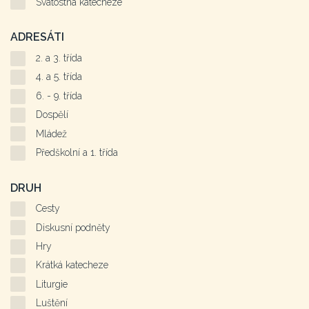
Svátostná katecheze
ADRESÁTI
2. a 3. třída
4. a 5. třída
6. - 9. třída
Dospělí
Mládež
Předškolní a 1. třída
DRUH
Cesty
Diskusní podněty
Hry
Krátká katecheze
Liturgie
Luštění