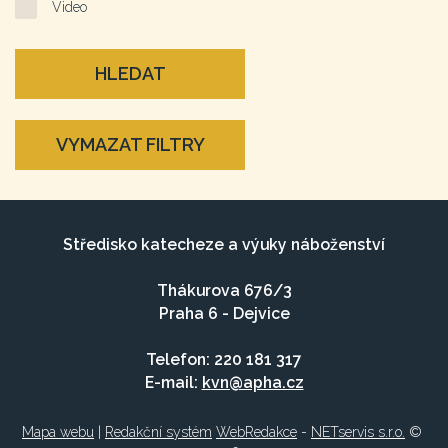
Video
HLEDAT
VYMAZAT FILTRY
Středisko katecheze a výuky náboženství
Thákurova 676/3
Praha 6 - Dejvice
Telefon: 220 181 317
E-mail:
kvn@apha.cz
Mapa webu
|
Redakční systém
WebRedakce
-
NETservis s.r.o.
©