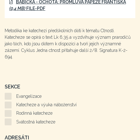
BABIČKA - OCHOTA: PROMLUVA PAPEŽE FRANTIŠKA
(0,4 MB)
FILE-PDF
Metodika ke katechezi předškolních dětí k tématu Ctnosti.
Katecheze se opírá o text Lk 6,35 a vyzdvihuje význam prarodičů
jako těch, kdo jsou dětem k dispozici a tvoří jejich významné
zázemí. Cyklus Jedna ctnost přitahuje další 2/8. Signatura K-2-
694.
SEKCE
Evangelizace
Katecheze a výuka náboženství
Rodinná katecheze
Svátostná katecheze
ADRESÁTI