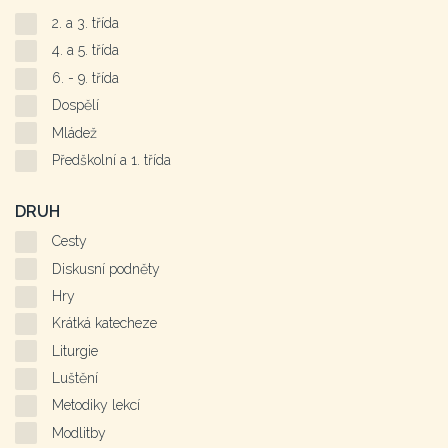
2. a 3. třída
4. a 5. třída
6. - 9. třída
Dospělí
Mládež
Předškolní a 1. třída
DRUH
Cesty
Diskusní podněty
Hry
Krátká katecheze
Liturgie
Luštění
Metodiky lekcí
Modlitby