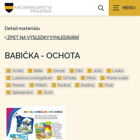
Detail materiálu
ZPĚT NA VÝSLEDKY VYHLEDÁVÁNÍ
BABIČKA - OCHOTA
Anděl
Bible
Ctnost
Dítě
Ježíš
Láska
Lukášovo evangelium
Ochota
Péče
Písmo svaté
Pomoc
Příběh
Radost
Rodina
Růst
Spolupráce
Život