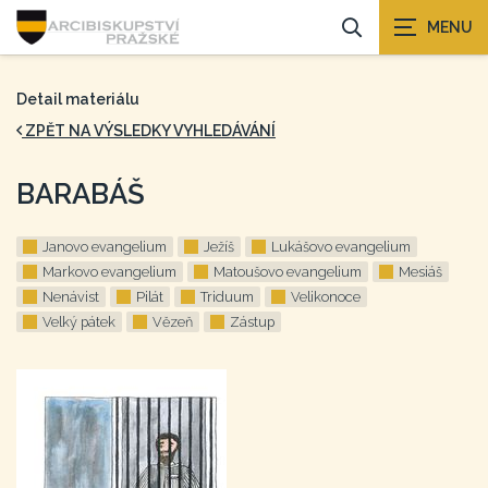
Detail materiálu
ZPĚT NA VÝSLEDKY VYHLEDÁVÁNÍ
BARABÁŠ
Janovo evangelium
Ježíš
Lukášovo evangelium
Markovo evangelium
Matoušovo evangelium
Mesiáš
Nenávist
Pilát
Triduum
Velikonoce
Velký pátek
Vězeň
Zástup