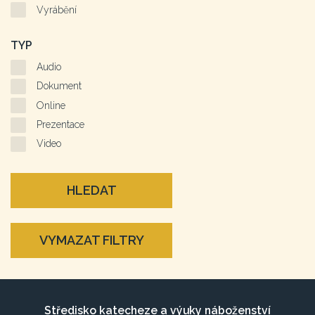
Vyrábění
TYP
Audio
Dokument
Online
Prezentace
Video
HLEDAT
VYMAZAT FILTRY
Středisko katecheze a výuky náboženství