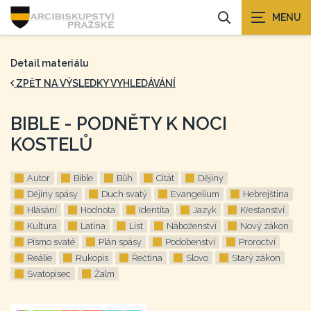
Detail materiálu
ZPĚT NA VÝSLEDKY VYHLEDÁVÁNÍ
BIBLE - PODNĚTY K NOCI
KOSTELŮ
Autor
Bible
Bůh
Citát
Dějiny
Dějiny spásy
Duch svatý
Evangelium
Hebrejština
Hlásání
Hodnota
Identita
Jazyk
Křesťanství
Kultura
Latina
List
Náboženství
Nový zákon
Písmo svaté
Plán spásy
Podobenství
Proroctví
Reálie
Rukopis
Řečtina
Slovo
Starý zákon
Svatopisec
Žalm