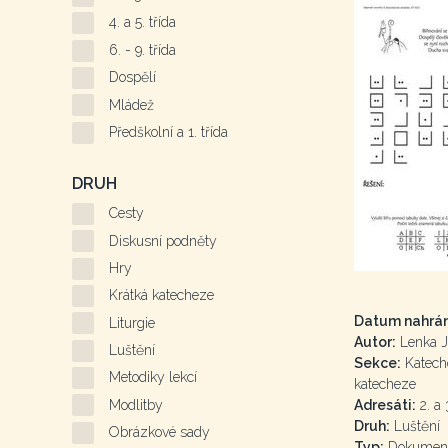
4. a 5. třída
6. - 9. třída
Dospělí
Mládež
Předškolní a 1. třída
DRUH
Cesty
Diskusní podněty
Hry
Krátká katecheze
Datum nahrán
Liturgie
Autor:
Lenka J
Luštění
Sekce:
Kateche
Metodiky lekcí
katecheze
Modlitby
Adresáti:
2. a 3
Druh:
Luštění
Obrázkové sady
Typ:
Dokumen