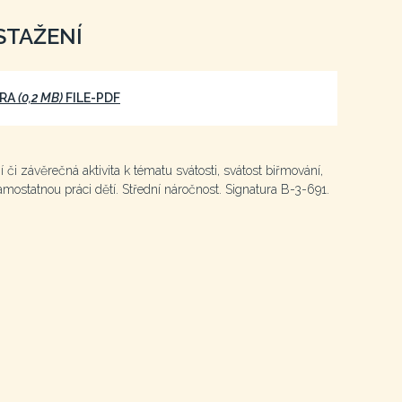
STAŽENÍ
FRA
(0,2 MB)
FILE-PDF
í či závěrečná aktivita k tématu svátosti, svátost biřmování,
mostatnou práci dětí. Střední náročnost. Signatura B-3-691.