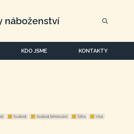
y náboženství
KDO JSME
KONTAKTY
tí
Svátost
Svátost biřmování
Šifra
Víra