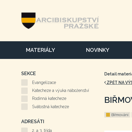
MATERIÁLY
NOVINKY
SEKCE
Detail materi
Evangelizace
ZPĚT NA VÝ
Katecheze a výuka náboženství
BIŘMO
Rodinná katecheze
Svátostná katecheze
Biřmování
ADRESÁTI
2. a 3. třída