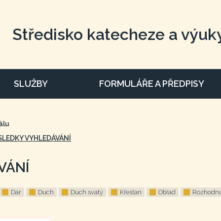
Středisko katecheze a výuk
SLUŽBY
FORMULÁŘE A PŘEDPISY
álu
SLEDKY VYHLEDÁVÁNÍ
VÁNÍ
Dar
Duch
Duch svatý
Křesťan
Obřad
Rozhodnu