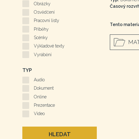
Obrázky
Časový rozvrh
Osvědčení
Pracovní listy
Tento materiá
Příběhy
Scénky
MAT
Výkladové texty
Vyrábění
TYP
Audio
Dokument
Online
Prezentace
Video
HLEDAT