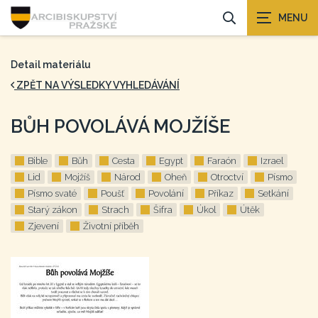
Detail materiálu
ZPĚT NA VÝSLEDKY VYHLEDÁVÁNÍ
BŮH POVOLÁVÁ MOJŽÍŠE
Bible
Bůh
Cesta
Egypt
Faraón
Izrael
Lid
Mojžíš
Národ
Oheň
Otroctví
Písmo
Písmo svaté
Poušť
Povolání
Příkaz
Setkání
Starý zákon
Strach
Šifra
Úkol
Útěk
Zjevení
Životní příběh