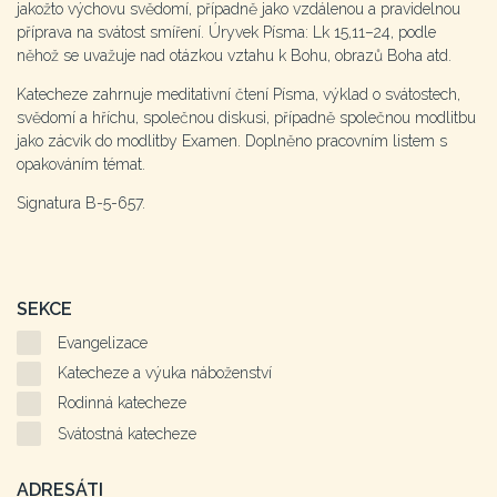
jakožto výchovu svědomí, případně jako vzdálenou a pravidelnou
příprava na svátost smíření. Úryvek Písma: Lk 15,11–24, podle
něhož se uvažuje nad otázkou vztahu k Bohu, obrazů Boha atd.
Katecheze zahrnuje meditativní čtení Písma, výklad o svátostech,
svědomí a hříchu, společnou diskusi, případně společnou modlitbu
jako zácvik do modlitby Examen. Doplněno pracovním listem s
opakováním témat.
Signatura B-5-657.
SEKCE
Evangelizace
Katecheze a výuka náboženství
Rodinná katecheze
Svátostná katecheze
ADRESÁTI