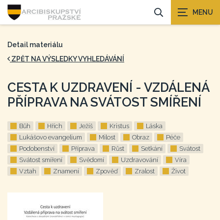
Detail materiálu
ZPĚT NA VÝSLEDKY VYHLEDÁVÁNÍ
CESTA K UZDRAVENÍ - VZDÁLENÁ
PŘÍPRAVA NA SVÁTOST SMÍŘENÍ
Bůh
Hřích
Ježíš
Kristus
Láska
Lukášovo evangelium
Milost
Obraz
Péče
Podobenství
Příprava
Růst
Setkání
Svátost
Svátost smíření
Svědomí
Uzdravování
Víra
Vztah
Znamení
Zpověď
Zralost
Život