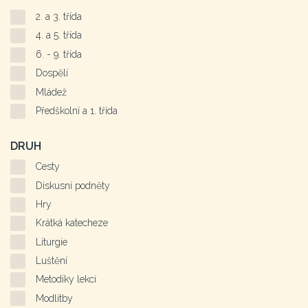
2. a 3. třída
4. a 5. třída
6. - 9. třída
Dospělí
Mládež
Předškolní a 1. třída
DRUH
Cesty
Diskusní podněty
Hry
Krátká katecheze
Liturgie
Luštění
Metodiky lekcí
Modlitby