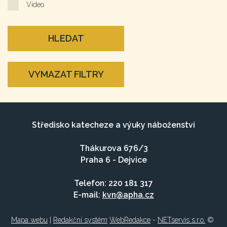
Video
HLEDAT
VYMAZAT FILTRY
Středisko katecheze a výuky náboženství
Thákurova 676/3
Praha 6 - Dejvice
Telefon: 220 181 317
E-mail:
kvn@apha.cz
Mapa webu
|
Redakční systém
WebRedakce
-
NETservis s.r.o.
©