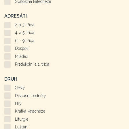
Svátostná katecheze
ADRESÁTI
2. a 3. třída
4. a 5. třída
6. - 9. třída
Dospělí
Mládež
Předškolní a 1. třída
DRUH
Cesty
Diskusní podněty
Hry
Krátká katecheze
Liturgie
Luštění