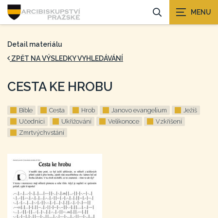
Detail materiálu
ZPĚT NA VÝSLEDKY VYHLEDÁVÁNÍ
CESTA KE HROBU
Bible
Cesta
Hrob
Janovo evangelium
Ježíš
Učedníci
Ukřižování
Velikonoce
Vzkříšení
Zmrtvýchvstání