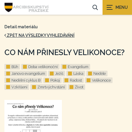
Detail materiálu
ZPĚT NA VÝSLEDKY VYHLEDÁVÁNÍ
CO NÁM PŘINESLY VELIKONOCE?
Bůh
Doba velikonoční
Evangelium
Janovo evangelium
Ježíš
Láska
Neděle
Nedělní cyklus B
Pokoj
Radost
Velikonoce
Vzkříšení
Zmrtvýchvstání
Život