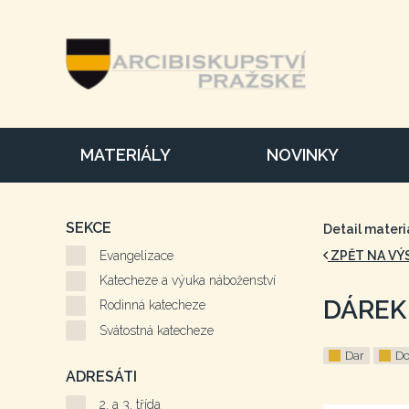
MATERIÁLY
NOVINKY
SEKCE
Detail materi
Evangelizace
ZPĚT NA VÝ
Katecheze a výuka náboženství
DÁREK 
Rodinná katecheze
Svátostná katecheze
Dar
Do
ADRESÁTI
2. a 3. třída