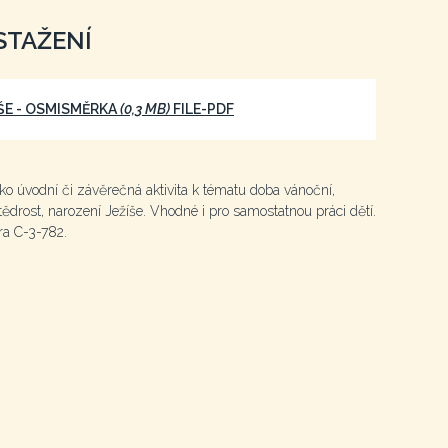
STAŽENÍ
ŠE - OSMISMĚRKA
(0,3 MB)
FILE-PDF
o úvodní či závěrečná aktivita k tématu doba vánoční,
tědrost, narození Ježíše. Vhodné i pro samostatnou práci dětí.
ra C-3-782.