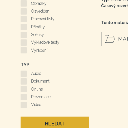
Obrázky
Časový rozvrh
Osvědčení
Pracovní listy
Tento materiá
Příběhy
Scénky
MAT
Výkladové texty
Vyrábění
TYP
Audio
Dokument
Online
Prezentace
Video
HLEDAT