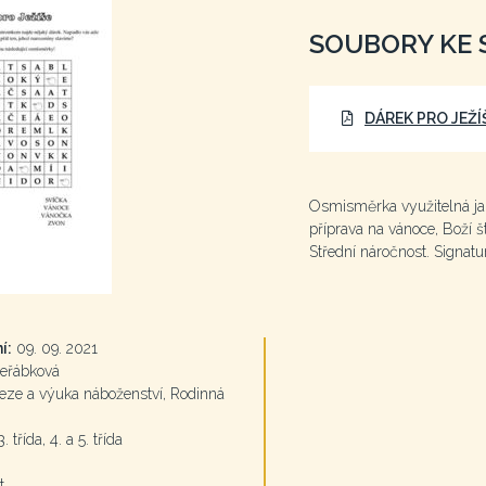
SOUBORY KE 
DÁREK PRO JEŽÍ
Osmisměrka využitelná jak
příprava na vánoce, Boží š
Střední náročnost. Signatu
í:
09. 09. 2021
eřábková
ze a výuka náboženství, Rodinná
. třída, 4. a 5. třída
t