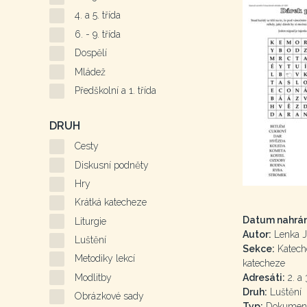
4. a 5. třída
6. - 9. třída
Dospělí
Mládež
Předškolní a 1. třída
DRUH
Cesty
Diskusní podněty
Hry
Krátká katecheze
Datum nahrán
Liturgie
Autor:
Lenka J
Luštění
Sekce:
Kateche
Metodiky lekcí
katecheze
Modlitby
Adresáti:
2. a 3
Druh:
Luštění
Obrázkové sady
Typ:
Dokumen