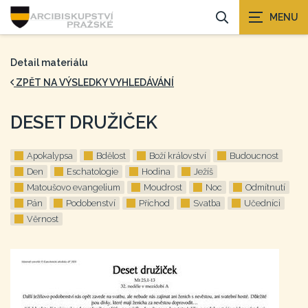
Detail materiálu
ZPĚT NA VÝSLEDKY VYHLEDÁVÁNÍ
DESET DRUŽIČEK
Apokalypsa
Bdělost
Boží království
Budoucnost
Den
Eschatologie
Hodina
Ježíš
Matoušovo evangelium
Moudrost
Noc
Odmítnutí
Pán
Podobenství
Příchod
Svatba
Učedníci
Věrnost