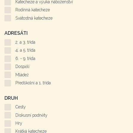
Katecheze a výuka náboženství
Rodinná katecheze
Svátostná katecheze
ADRESÁTI
2. a 3. třída
4. a 5. třída
6. - 9. třída
Dospělí
Mládež
Předškolní a 1. třída
DRUH
Cesty
Diskusní podněty
Hry
Krátká katecheze