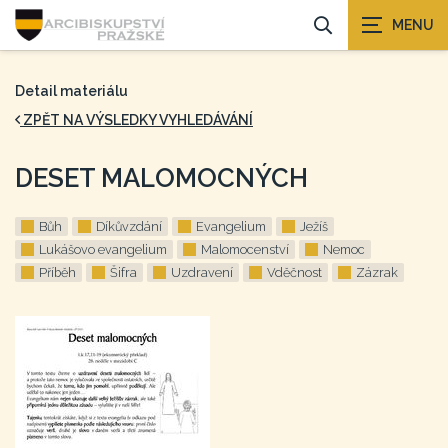
Detail materiálu
ZPĚT NA VÝSLEDKY VYHLEDÁVÁNÍ
DESET MALOMOCNÝCH
Bůh
Díkůvzdání
Evangelium
Ježíš
Lukášovo evangelium
Malomocenství
Nemoc
Příběh
Šifra
Uzdravení
Vděčnost
Zázrak