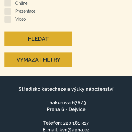
Online
Prezentace
Video
HLEDAT
VYMAZAT FILTRY
Středisko katecheze a výuky náboženství
Thákurova 676/3
Praha 6 - Dejvice
Telefon: 220 181 317
E-mail:
kvn@apha.cz