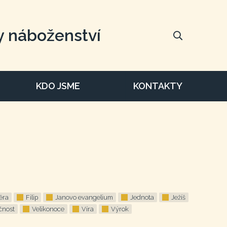
y náboženství
KDO JSME
KONTAKTY
ěra
Filip
Janovo evangelium
Jednota
Ježíš
čnost
Velikonoce
Víra
Výrok