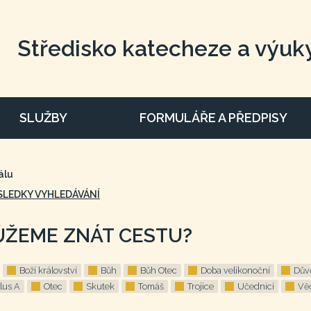
Středisko katecheze a výuk
SLUŽBY
FORMULÁŘE A PŘEDPISY
álu
SLEDKY VYHLEDÁVÁNÍ
ŮŽEME ZNÁT CESTU?
Boží království
Bůh
Bůh Otec
Doba velikonoční
Dův
lus A
Otec
Skutek
Tomáš
Trojice
Učedníci
Vě