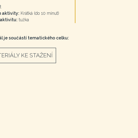
t
 aktivity:
Krátká (do 10 minut)
ktivitu:
tužka
l je součástí tematického celku:
ERIÁLY KE STAŽENÍ