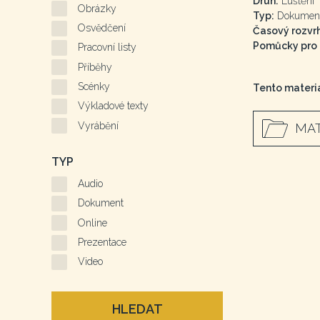
Druh:
Luštění
Obrázky
Typ:
Dokumen
Osvědčení
Časový rozvrh
Pomůcky pro a
Pracovní listy
Příběhy
Scénky
Tento materiá
Výkladové texty
Vyrábění
MAT
TYP
Audio
Dokument
Online
Prezentace
Video
HLEDAT