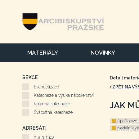
MATERIÁLY
NOVINKY
SEKCE
Detail materi
Evangelizace
ZPĚT NA VÝ
Katecheze a výuka náboženství
JAK M
Rodinná katecheze
Svátostná katecheze
Apoštolové
ADRESÁTI
Nedělní cyk
2. a 3. třída