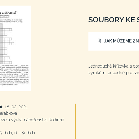
SOUBORY KE 
JAK MŮŽEME ZN
Jednoduchá křížovka s dop
výrokům, případně pro sam
í:
18. 02. 2021
eřábková
ze a výuka náboženství, Rodinná
. třída, 6. - 9. třída