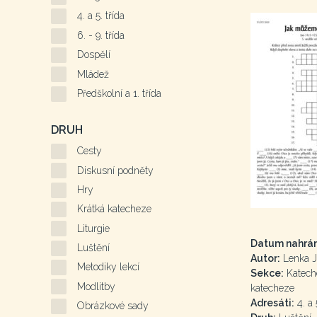
4. a 5. třída
6. - 9. třída
Dospělí
Mládež
Předškolní a 1. třída
DRUH
Cesty
Diskusní podněty
Hry
Krátká katecheze
Liturgie
Datum nahrán
Luštění
Autor:
Lenka J
Metodiky lekcí
Sekce:
Kateche
Modlitby
katecheze
Adresáti:
4. a 5
Obrázkové sady