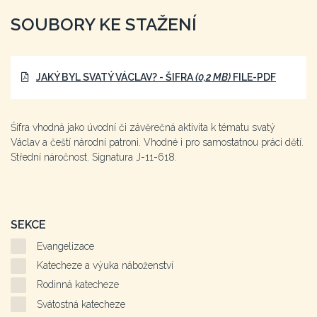
SOUBORY KE STAŽENÍ
JAKÝ BYL SVATÝ VÁCLAV? - ŠIFRA
(0,2 MB)
FILE-PDF
Šifra vhodná jako úvodní či závěrečná aktivita k tématu svatý
Václav a čeští národní patroni. Vhodné i pro samostatnou práci dětí.
Střední náročnost. Signatura J-11-618.
SEKCE
Evangelizace
Katecheze a výuka náboženství
Rodinná katecheze
Svátostná katecheze