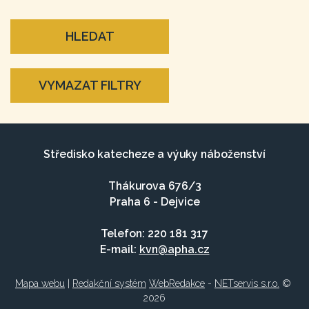
HLEDAT
VYMAZAT FILTRY
Středisko katecheze a výuky náboženství
Thákurova 676/3
Praha 6 - Dejvice
Telefon: 220 181 317
E-mail:
kvn@apha.cz
Mapa webu
|
Redakční systém
WebRedakce
-
NETservis s.r.o.
©
2026