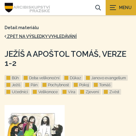
Detail materiálu
ZPĚT NA VÝSLEDKY VYHLEDÁVÁNÍ
JEŽÍŠ A APOŠTOL TOMÁŠ, VERZE
1-2
Bůh
Doba velikonoční
Důkaz
Janovo evangelium
Ježíš
Pán
Pochybnost
Pokoj
Tomáš
Učedníci
Velikonoce
Víra
Zjevení
Zvěst