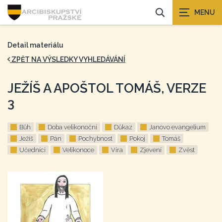
Detail materiálu
ZPĚT NA VÝSLEDKY VYHLEDÁVÁNÍ
JEŽÍŠ A APOŠTOL TOMÁŠ, VERZE
3
Bůh
Doba velikonoční
Důkaz
Janovo evangelium
Ježíš
Pán
Pochybnost
Pokoj
Tomáš
Učedníci
Velikonoce
Víra
Zjevení
Zvěst