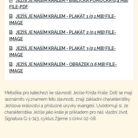
JEŽÍŠ JE NAŠÍM KRÁLEM - BIBLICKÁ POMŮCKA
(0,4 MB)
FILE-PDF
JEŽÍŠ JE NAŠÍM KRÁLEM - PLAKÁT 1
(0,1 MB)
FILE-
IMAGE
JEŽÍŠ JE NAŠÍM KRÁLEM - PLAKÁT 2
(0,1 MB)
FILE-
IMAGE
JEŽÍŠ JE NAŠÍM KRÁLEM - PLAKÁT 3
(0,1 MB)
FILE-
IMAGE
JEŽÍŠ JE NAŠÍM KRÁLEM - OBRÁZEK
(1,6 MB)
FILE-
IMAGE
Metodika pro katechezi ke slavnosti Ježíše Krista Krále. Děti se mají
seznámits významem této slavnosti, znají základní charakteristiky
Ježíšova království a příslušné úryvky evangelií. Uvědomují si, že
charakteristika Ježíše jako krále je příkladem pro náš vlastní život.
Signatura G-1-743, cyklus Žijeme s církví 02-08.