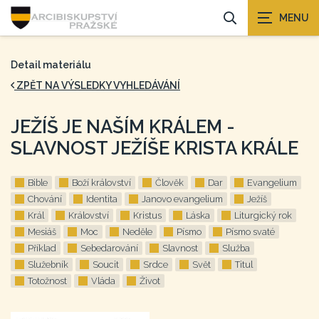
Detail materiálu
ZPĚT NA VÝSLEDKY VYHLEDÁVÁNÍ
JEŽÍŠ JE NAŠÍM KRÁLEM -
SLAVNOST JEŽÍŠE KRISTA KRÁLE
Bible
Boží království
Člověk
Dar
Evangelium
Chování
Identita
Janovo evangelium
Ježíš
Král
Království
Kristus
Láska
Liturgický rok
Mesiáš
Moc
Neděle
Písmo
Písmo svaté
Příklad
Sebedarování
Slavnost
Služba
Služebník
Soucit
Srdce
Svět
Titul
Totožnost
Vláda
Život