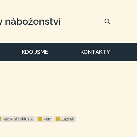
y náboženství
KDO JSME
KONTAKTY
Nedělní cyklus A
Petr
Zázrak