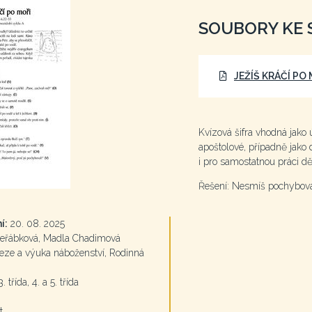
SOUBORY KE 
JEŽÍŠ KRÁČÍ PO 
Kvízová šifra vhodná jako 
apoštolové, případně jako
i pro samostatnou práci dě
Řešení: Nesmíš pochybov
í:
20. 08. 2025
eřábková, Madla Chadimová
ze a výuka náboženství, Rodinná
. třída, 4. a 5. třída
t