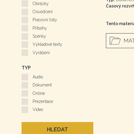
Obrázky
Časový rozvrh
Osvědčení
Pracovní listy
Tento materiá
Příběhy
Scénky
MAT
Výkladové texty
Vyrábění
TYP
Audio
Dokument
Online
Prezentace
Video
HLEDAT