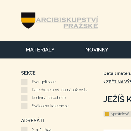
MATERIÁLY
NOVINKY
SEKCE
Detail materi
Evangelizace
ZPĚT NA VÝ
Katecheze a výuka náboženství
JEŽÍŠ 
Rodinná katecheze
Svátostná katecheze
Apoštolové
ADRESÁTI
2. a 3. třída