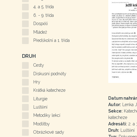
4. a 5. třída
6. - 9. třída
Dospělí
Mládež
Předškolní a 1. třída
DRUH
Cesty
Diskusní podněty
Hry
Krátká katecheze
Datum nahrán
Liturgie
Autor:
Lenka J
Luštění
Sekce:
Kateche
Metodiky lekcí
katecheze
Modlitby
Adresáti:
2. a 3
Druh:
Luštění
Obrázkové sady
Typ:
Dokumen