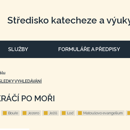
Středisko katecheze a výuk
SLUŽBY
FORMULÁŘE A PŘEDPISY
álu
SLEDKY VYHLEDÁVÁNÍ
KRÁČÍ PO MOŘI
Bouře
Jezero
Ježíš
Loď
Matoušovo evangelium