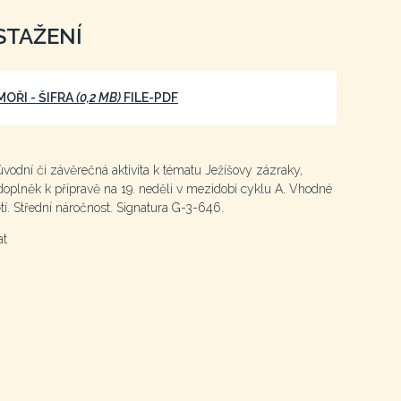
STAŽENÍ
MOŘI - ŠIFRA
(0,2 MB)
FILE-PDF
úvodní či závěrečná aktivita k tématu Ježíšovy zázraky,
 doplněk k přípravě na 19. neděli v mezidobí cyklu A. Vhodné
tí. Střední náročnost. Signatura G-3-646.
at