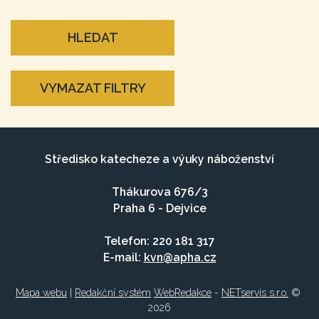
HLEDAT
VYMAZAT FILTRY
Středisko katecheze a výuky náboženství
Thákurova 676/3
Praha 6 - Dejvice
Telefon: 220 181 317
E-mail:
kvn@apha.cz
Mapa webu
|
Redakční systém
WebRedakce
-
NETservis s.r.o.
©
2026