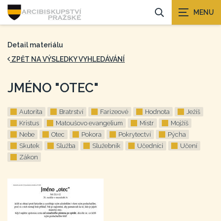
Detail materiálu
ZPĚT NA VÝSLEDKY VYHLEDÁVÁNÍ
JMÉNO "OTEC"
Autorita
Bratrství
Farizeové
Hodnota
Ježíš
Kristus
Matoušovo evangelium
Mistr
Mojžíš
Nebe
Otec
Pokora
Pokrytectví
Pýcha
Skutek
Služba
Služebník
Učedníci
Učení
Zákon