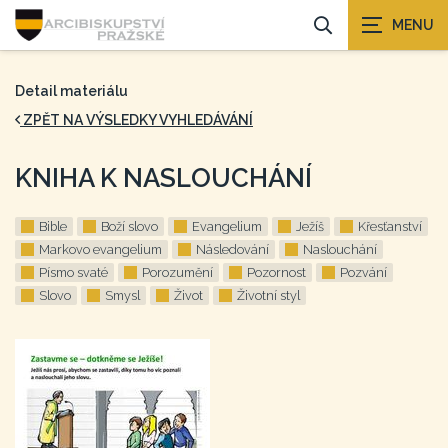
Detail materiálu
ZPĚT NA VÝSLEDKY VYHLEDÁVÁNÍ
KNIHA K NASLOUCHÁNÍ
Bible
Boží slovo
Evangelium
Ježíš
Křesťanství
Markovo evangelium
Následování
Naslouchání
Písmo svaté
Porozumění
Pozornost
Pozvání
Slovo
Smysl
Život
Životní styl