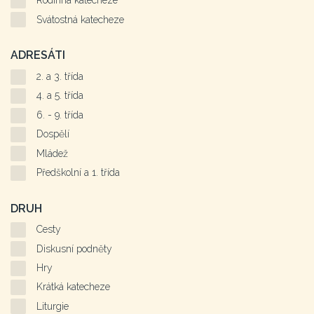
Rodinná katecheze
Svátostná katecheze
ADRESÁTI
2. a 3. třída
4. a 5. třída
6. - 9. třída
Dospělí
Mládež
Předškolní a 1. třída
DRUH
Cesty
Diskusní podněty
Hry
Krátká katecheze
Liturgie