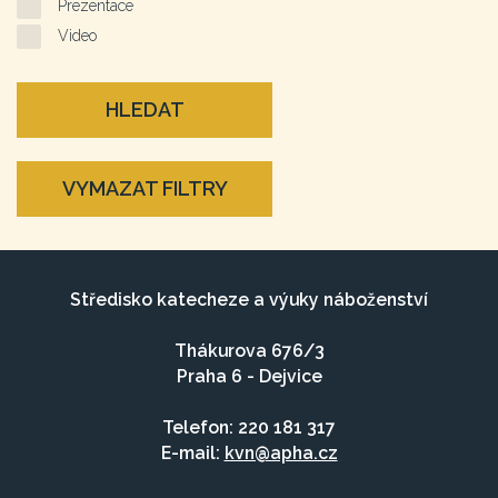
Prezentace
Video
HLEDAT
VYMAZAT FILTRY
Středisko katecheze a výuky náboženství
Thákurova 676/3
Praha 6 - Dejvice
Telefon: 220 181 317
E-mail:
kvn@apha.cz