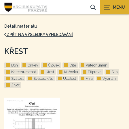
Detail materiálu
ZPĚT NA VÝSLEDKY VYHLEDÁVÁNÍ
KŘEST
Bůh
Církev
Člověk
Dítě
Katechumen
Katechumenát
Křest
Křížovka
Příprava
Slib
Svátost
Svátost křtu
Událost
Víra
Vyznání
Život