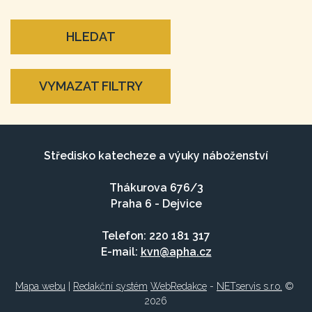
HLEDAT
VYMAZAT FILTRY
Středisko katecheze a výuky náboženství
Thákurova 676/3
Praha 6 - Dejvice
Telefon: 220 181 317
E-mail:
kvn@apha.cz
Mapa webu
|
Redakční systém
WebRedakce
-
NETservis s.r.o.
©
2026