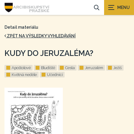
Detail materiálu
ZPĚT NA VÝSLEDKY VYHLEDÁVÁNÍ
KUDY DO JERUZALÉMA?
Apoštolové
Bludiště
Cesta
Jeruzalém
Ježíš
Květná neděle
Učedníci