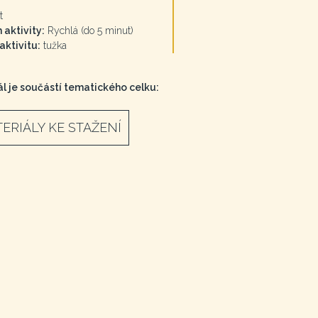
t
 aktivity:
Rychlá (do 5 minut)
ktivitu:
tužka
l je součástí tematického celku:
ERIÁLY KE STAŽENÍ