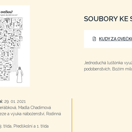
SOUBORY KE 
KUDY ZA OVEČK
Jednoduchá luštěnka využi
podobenstvích, Božím milo
í:
29. 01. 2021
eřábková, Madla Chadimová
ze a výuka náboženství, Rodinná
3. třída, Předškolní a 1. třída