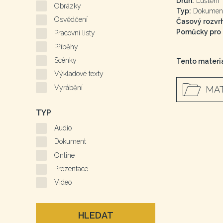
Druh:
Luštění
Obrázky
Typ:
Dokumen
Osvědčení
Časový rozvrh
Pomůcky pro a
Pracovní listy
Příběhy
Scénky
Tento materiá
Výkladové texty
Vyrábění
MAT
TYP
Audio
Dokument
Online
Prezentace
Video
HLEDAT