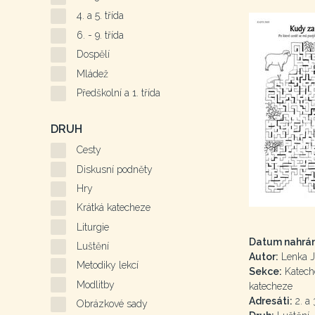
4. a 5. třída
6. - 9. třída
Dospělí
Mládež
Předškolní a 1. třída
DRUH
Cesty
Diskusní podněty
Hry
Krátká katecheze
Liturgie
Datum nahrán
Luštění
Autor:
Lenka J
Metodiky lekcí
Sekce:
Kateche
Modlitby
katecheze
Adresáti:
2. a 
Obrázkové sady