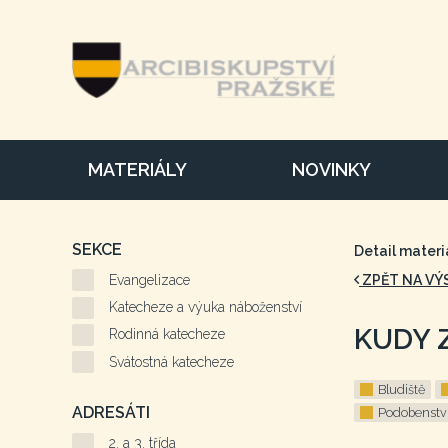
MATERIÁLY
NOVINKY
SEKCE
Detail materi
Evangelizace
ZPĚT NA VÝ
Katecheze a výuka náboženství
KUDY 
Rodinná katecheze
Svátostná katecheze
Bludiště
ADRESÁTI
Podobenstv
2. a 3. třída