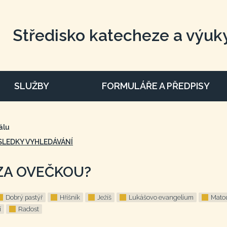
Středisko katecheze a výuk
SLUŽBY
FORMULÁŘE A PŘEDPISY
álu
SLEDKY VYHLEDÁVÁNÍ
ZA OVEČKOU?
Dobrý pastýř
Hříšník
Ježíš
Lukášovo evangelium
Mato
í
Radost