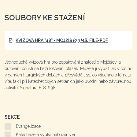
SOUBORY KE STAŽENÍ
KVÍZOVÁ HRA "48" - MOJŽÍŠ
(0,3 MB)
FILE-PDF
Jednoduchá kvízová hra pro zopakování znalostí o Mojžíšovi a
putování pouští na bázi losování otázek. Můžete ji využít jak v rodině
v daných liturgických dobách a přesvědčit se, co všechno o tématu
víte, tak i při katechetických setkáních jako úvodní nebo závěrečnou
aktivitu. Signatura F-8-638
SEKCE
Evangelizace
Katecheze a výuka náboženství