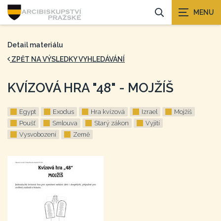
Detail materiálu
ZPĚT NA VÝSLEDKY VYHLEDÁVÁNÍ
KVÍZOVÁ HRA "48" - MOJŽÍŠ
Egypt
Exodus
Hra kvízová
Izrael
Mojžíš
Poušť
Smlouva
Starý zákon
Vyjití
Vysvobození
Země