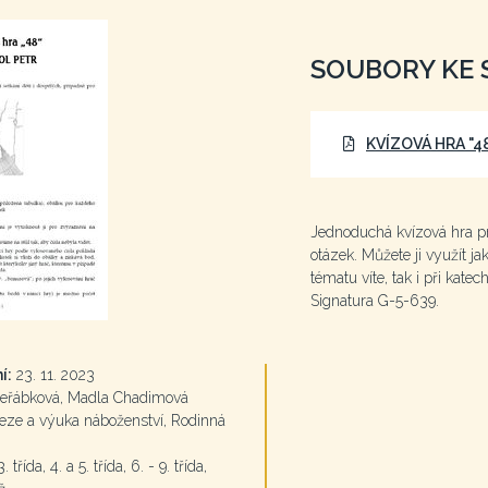
SOUBORY KE 
KVÍZOVÁ HRA "4
Jednoduchá kvízová hra pro
otázek. Můžete ji využít ja
tématu víte, tak i při kate
Signatura G-5-639.
í:
23. 11. 2023
eřábková, Madla Chadimová
ze a výuka náboženství, Rodinná
. třída, 4. a 5. třída, 6. - 9. třída,