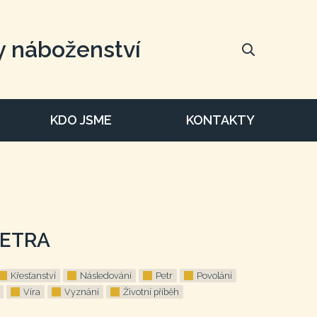
y náboženství
KDO JSME
KONTAKTY
PETRA
Křesťanství
Následování
Petr
Povolání
Víra
Vyznání
Životní příběh