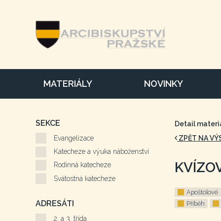
MATERIÁLY
NOVINKY
SEKCE
Detail materi
Evangelizace
ZPĚT NA VÝ
Katecheze a výuka náboženství
KVÍZOV
Rodinná katecheze
Svátostná katecheze
Apoštolové
ADRESÁTI
Příběh
2. a 3. třída