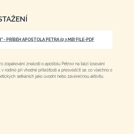
STAŽENÍ
8" - PŘÍBĚH APOŠTOLA PETRA
(0,3 MB)
FILE-PDF
 zopakování znalostí o apoštolu Petrovi na bázi losování
k v rodině při vhodné příležitosti a přesvědčit se, co všechno o
chetických setkáních jako úvodní nebo závěrečnou aktivitu.