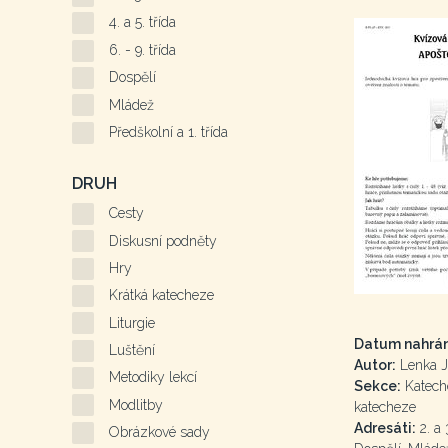
4. a 5. třída
6. - 9. třída
Dospělí
Mládež
Předškolní a 1. třída
DRUH
Cesty
Diskusní podněty
Hry
Krátká katecheze
Liturgie
Datum nahrán
Luštění
Autor:
Lenka J
Metodiky lekcí
Sekce:
Kateche
Modlitby
katecheze
Adresáti:
2. a 3
Obrázkové sady