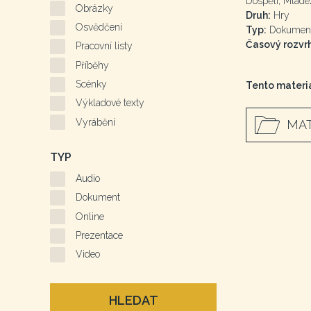
Dospělí, Mláde
Obrázky
Druh:
Hry
Osvědčení
Typ:
Dokumen
Časový rozvrh
Pracovní listy
Příběhy
Scénky
Tento materiá
Výkladové texty
Vyrábění
MAT
TYP
Audio
Dokument
Online
Prezentace
Video
HLEDAT