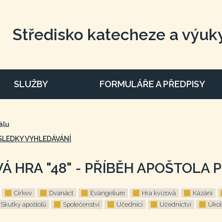
Středisko katecheze a výuk
SLUŽBY
FORMULÁŘE A PŘEDPISY
álu
SLEDKY VYHLEDÁVÁNÍ
Á HRA "48" - PŘÍBĚH APOŠTOLA 
Církev
Dvanáct
Evangelium
Hra kvízová
Kázání
Skutky apoštolů
Společenství
Učedníci
Učednictví
Úkol