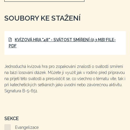
SOUBORY KE STAŽENÍ
KVÍZOVÁ HRA "48" - SVÁTOST SMÍŘENÍ
(0,3 MB)
FILE-
PDF
Jednoduchá kvízová hra pro zopakování znalostí o svátosti smíření
na bázi losování otázek. Můžete ji využít jak v rodině před přípravou
na přijetí této svátosti a přesvědčit se, co všechno o tématu víte, tak i
při katechetických setkáních jako úvodní nebo závěrečnou aktivitu.
Signatura B-5-651.
SEKCE
Evangelizace