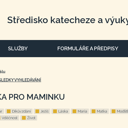
Středisko katecheze a výuk
SLUŽBY
FORMULÁŘE A PŘEDPISY
álu
SLEDKY VYHLEDÁVÁNÍ
KA PRO MAMINKU
ar
Díkůvzdání
Ježíš
Láska
Maria
Matka
Modlit
Vděčnost
Život