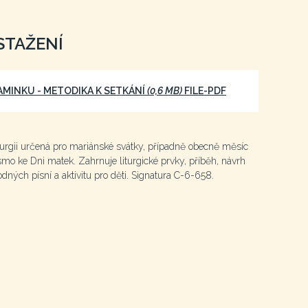
STAŽENÍ
AMINKU - METODIKA K SETKÁNÍ
(0,6 MB)
FILE-PDF
iturgii určená pro mariánské svátky, případně obecně měsíc
ásmo ke Dni matek. Zahrnuje liturgické prvky, příběh, návrh
odných písní a aktivitu pro děti. Signatura C-6-658.