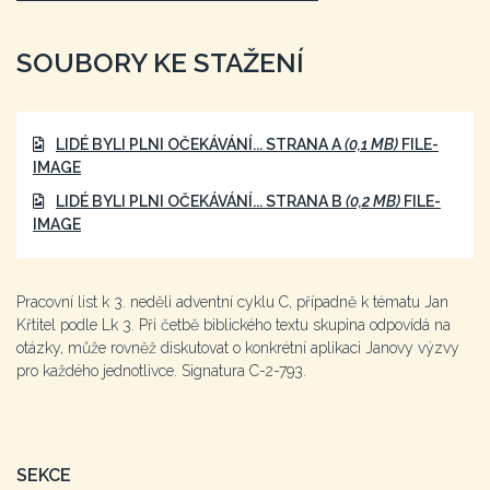
SOUBORY KE STAŽENÍ
LIDÉ BYLI PLNI OČEKÁVÁNÍ... STRANA A
(0,1 MB)
FILE-
IMAGE
LIDÉ BYLI PLNI OČEKÁVÁNÍ... STRANA B
(0,2 MB)
FILE-
IMAGE
Pracovní list k 3. neděli adventní cyklu C, případně k tématu Jan
Křtitel podle Lk 3. Při četbě biblického textu skupina odpovídá na
otázky, může rovněž diskutovat o konkrétní aplikaci Janovy výzvy
pro každého jednotlivce. Signatura C-2-793.
SEKCE