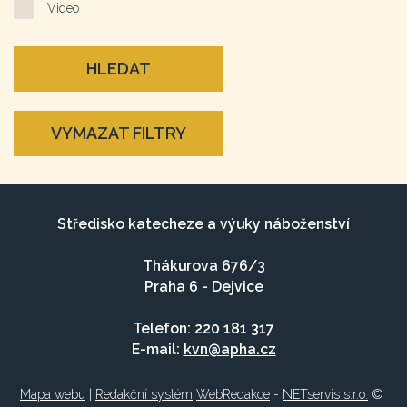
Video
HLEDAT
VYMAZAT FILTRY
Středisko katecheze a výuky náboženství
Thákurova 676/3
Praha 6 - Dejvice
Telefon: 220 181 317
E-mail:
kvn@apha.cz
Mapa webu
|
Redakční systém
WebRedakce
-
NETservis s.r.o.
©