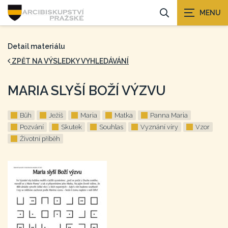
Detail materiálu
ZPĚT NA VÝSLEDKY VYHLEDÁVÁNÍ
MARIA SLYŠÍ BOŽÍ VÝZVU
Bůh
Ježíš
Maria
Matka
Panna Maria
Pozvání
Skutek
Souhlas
Vyznání víry
Vzor
Životní příběh