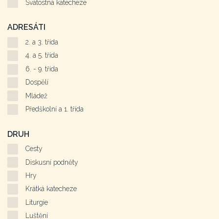
Svátostná katecheze
ADRESÁTI
2. a 3. třída
4. a 5. třída
6. - 9. třída
Dospělí
Mládež
Předškolní a 1. třída
DRUH
Cesty
Diskusní podněty
Hry
Krátká katecheze
Liturgie
Luštění